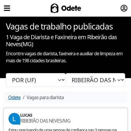
Fazer
Odete
Vagas de trabalho publicadas
1
Vaga de Diarista e Faxineira
em Ribeirão das
Neves(MG)
Encontre vagas de diarista, faxineira e auxiliar de limpeza em
mais de 198 cidades brasileiras.
Odete
Vagas para diarista
LUCAS
RIBEIRÃO DAS NEVES
/
MG
Estou precisando de uma pessoa de confiança sao 3 pessoas na