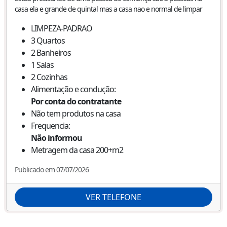
casa ela e grande de quintal mas a casa nao e normal de limpar
LIMPEZA-PADRAO
3
Quartos
2
Banheiros
1
Salas
2
Cozinhas
Alimentação e condução:
Por conta do contratante
Não tem produtos na casa
Frequencia:
Não informou
Metragem da casa
200+
m2
Publicado em 07/07/2026
VER TELEFONE