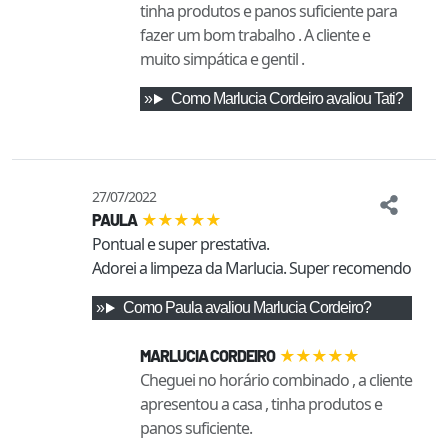
tinha produtos e panos suficiente para
fazer um bom trabalho . A cliente e
muito simpática e gentil .
Como
Marlucia Cordeiro
avaliou
Tati
?
27/07/2022
★
★
★
★
★
PAULA
Pontual e super prestativa. 

Adorei a limpeza da Marlucia. Super recomendo
Como
Paula
avaliou
Marlucia Cordeiro
?
★
★
★
★
★
MARLUCIA CORDEIRO
Cheguei no horário combinado , a cliente
apresentou a casa , tinha produtos e
panos suficiente.