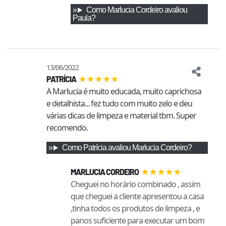
Como
Marlucia Cordeiro
avaliou
Paula
?
13/06/2022
★
★
★
★
★
PATRÍCIA
A Marlucia é muito educada, muito caprichosa 
e detalhista... fez tudo com muito zelo e deu 
várias dicas de limpeza e material tbm. Super 
recomendo.
Como
Patrícia
avaliou
Marlucia Cordeiro
?
★
★
★
★
★
MARLUCIA CORDEIRO
Cheguei no horário combinado , assim
que cheguei a cliente apresentou a casa
,tinha todos os produtos de limpeza , e
panos suficiente para executar um bom