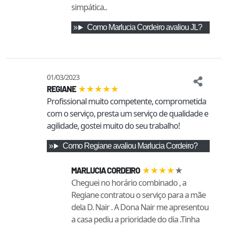
simpática..
Como
Marlucia Cordeiro
avaliou
JL
?
01/03/2023
★
★
★
★
★
REGIANE
Profissional muito competente, comprometida 
com o serviço, presta um serviço de qualidade e 
agilidade, gostei muito do seu trabalho!
Como
Regiane
avaliou
Marlucia Cordeiro
?
★
★
★
★
★
MARLUCIA CORDEIRO
Cheguei no horário combinado , a
Regiane contratou o serviço para a mãe
dela D. Nair . A Dona Nair me apresentou
a casa pediu a prioridade do dia .Tinha