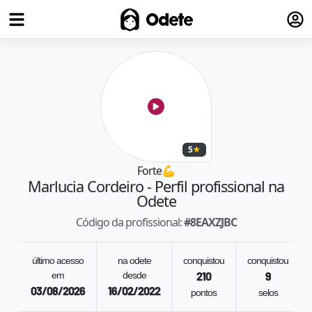
Fazer
Odete
5
★
Forte
💪
Marlucia Cordeiro
- Perfil profissional na
Odete
Código da profissional:
#
8EAXZJBC
último acesso
na odete
conquistou
conquistou
em
desde
210
9
03/08/2026
16/02/2022
pontos
selos