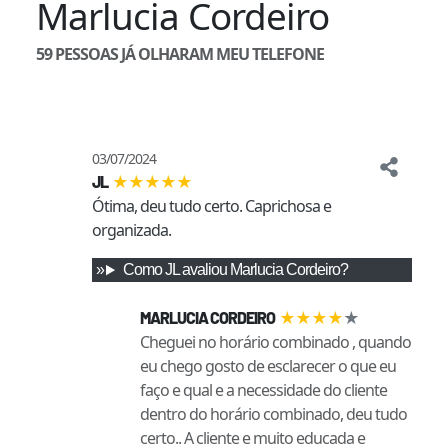
Marlucia Cordeiro
59
PESSOAS JÁ OLHARAM MEU TELEFONE
03/07/2024
★
★
★
★
★
JL
Ótima, deu tudo certo. Caprichosa e 
organizada.
Como
JL
avaliou
Marlucia Cordeiro
?
★
★
★
★
★
MARLUCIA CORDEIRO
Cheguei no horário combinado , quando
eu chego gosto de esclarecer o que eu
faço e qual e a necessidade do cliente
dentro do horário combinado, deu tudo
certo.. A cliente e muito educada e