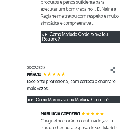
produtos e panos suficiente para
executar um bom trabalho ... D. Nair e a
Regiane me tratou com respeito e muito
simpática e compreensiva ..
Como
Marlucia Cordeiro
avaliou
Regiane
?
08/02/2023
★
★
★
★
★
MÁRCIO
Excelente profissional, com certeza a chamarei 
mais vezes.
Como
Márcio
avaliou
Marlucia Cordeiro
?
★
★
★
★
★
MARLUCIA CORDEIRO
Cheguei no horário combinado ,assim
que eu cheguei a esposa do seu Marido