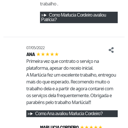
trabalho .
Como
Marlucia Cordeiro
avaliou
Patrícia
?
07/05/2022
★
★
★
★
★
ANA
Primeira vez que contrato o serviço na 
plataforma, apesar do receio inicial.

A Marlúcia fez um excelente trabalho, entregou 
mais do que esperado. Recomendo muito o 
trabalho dela e a partir de agora contarei com 
os serviços dela frequentemente. Obrigada e 
parabéns pelo trabalho Marlúcia!!!
Como
Ana
avaliou
Marlucia Cordeiro
?
★
★
★
★
★
MARLUCIA CORDEIRO