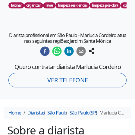
faxinar
organizar
lavar
limpeza residencial
limpeza pós-obra
cozinha
Diarista profissional em São Paulo - Marlucia Cordeiro atua
nas seguintes regiões: Jardim Santa Mônica
Quero contratar diarista
Marlucia Cordeiro
VER TELEFONE
Home
Diaristas
São Paulo
São Paulo
(
SP
)
Marlucia Cordeiro
Sobre a diarista