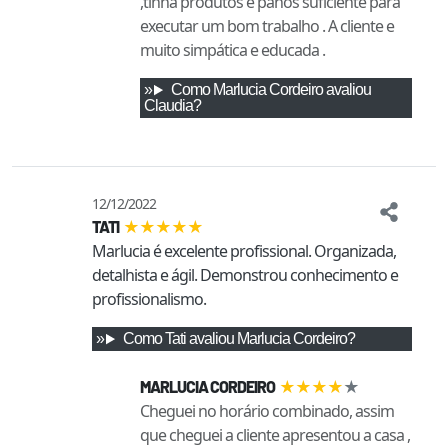
,tinha produtos e panos suficiente para
executar um bom trabalho . A cliente e
muito simpática e educada .
Como
Marlucia Cordeiro
avaliou
Claudia
?
12/12/2022
★
★
★
★
★
TATI
Marlucia é excelente profissional. Organizada, 
detalhista e ágil. Demonstrou conhecimento e 
profissionalismo.
Como
Tati
avaliou
Marlucia Cordeiro
?
★
★
★
★
★
MARLUCIA CORDEIRO
Cheguei no horário combinado, assim
que cheguei a cliente apresentou a casa ,