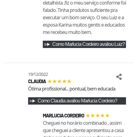
detalhista ,fiz o meu serviço conforme foi
falado. Tinha produtos suficiente pra
executar um bom serviço. O seu Luiz e a
esposa Karina muitos gentis e educados
me recebeu muito bem.
Como
Marlucia Cordeiro
avaliou
Luiz
?
19/12/2022
★
★
★
★
★
CLAUDIA
Ótima profissional... pontual, bem educada
Como
Claudia
avaliou
Marlucia Cordeiro
?
★
★
★
★
★
MARLUCIA CORDEIRO
Cheguei no horário combinado , assim
que cheguei a cliente apresentou a casa