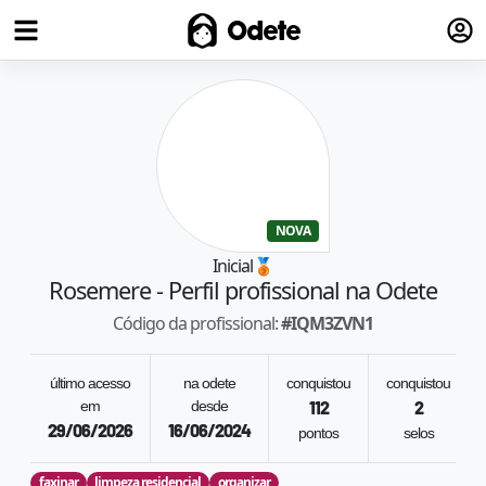
Fazer
Odete
NOVA
Inicial
🥉
Rosemere
- Perfil profissional na Odete
Código da profissional:
#
IQM3ZVN1
último acesso
na odete
conquistou
conquistou
em
desde
112
2
29/06/2026
16/06/2024
pontos
selos
faxinar
limpeza residencial
organizar