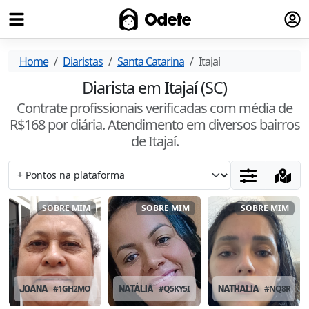
Fazer
Odete
Home
Diaristas
Santa Catarina
Itajaí
Diarista em Itajaí (SC)
Contrate profissionais verificadas com média de
R$
168
por diária. Atendimento
em diversos bairros
de Itajaí
.
SOBRE MIM
SOBRE MIM
SOBRE MIM
JOANA
#
1GH2MOMH
NATÁLIA
#
Q5KY5IEC
NATHALIA
#
NQ8RR6L