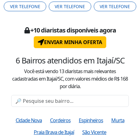
VER TELEFONE
VER TELEFONE
VER TELEFONE
+
10
diaristas disponíveis agora
ENVIAR MINHA OFERTA
6
Bairros atendidos
em Itajaí/SC
Você está vendo
13
diaristas mais relevantes
cadastradas
em Itajaí/SC
, com valor
es
médio
s
de R$
168
por diária.
Cidade Nova
Cordeiros
Espinheiros
Murta
Praia Brava de Itajaí
São Vicente