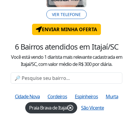
VER TELEFONE
ENVIAR MINHA OFERTA
6
Bairros atendidos
em Itajaí/SC
Você está vendo
1
diarista mais relevante cadastrada
em
Itajaí/SC
, com valor
médio
de R$
300
por diária.
Cidade Nova
Cordeiros
Espinheiros
Murta
Praia Brava de Itajaí
São Vicente