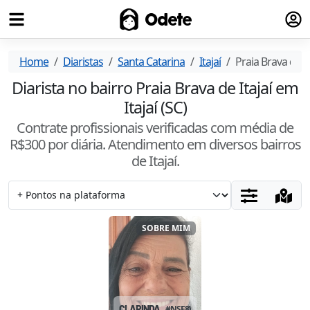
Fazer
Odete
Home
Diaristas
Santa Catarina
Itajaí
Praia Brava de It
Diarista no bairro Praia Brava de Itajaí em
Itajaí (SC)
Contrate profissionais verificadas com média de
R$
300
por diária. Atendimento
em diversos bairros
de Itajaí
.
SOBRE MIM
CLARINDA
#
NSF8VPCL