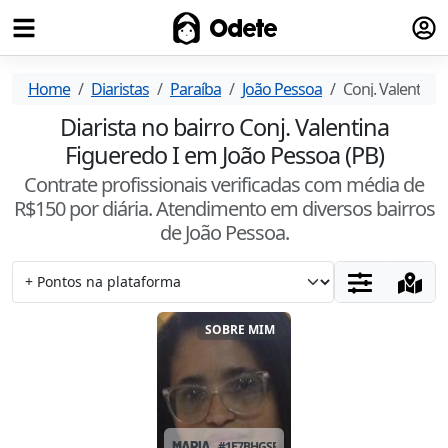
Fazer
Odete
Home
Diaristas
Paraíba
João Pessoa
Conj. Valentina 
Diarista no bairro Conj. Valentina
Figueredo I em João Pessoa (PB)
Contrate profissionais verificadas com média de
R$
150
por diária. Atendimento
em diversos bairros
de João Pessoa
.
SOBRE MIM
MARIA
#
1E7BHGSR