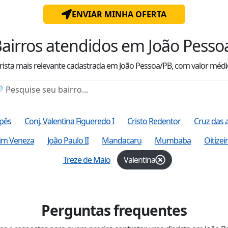
ENVIAR MINHA OFERTA
airros atendidos
em João Pesso
rista mais relevante cadastrada
em João Pessoa/PB
, com valor
médi
Ipês
Conj. Valentina Figueredo I
Cristo Redentor
Cruz das 
dim Veneza
João Paulo II
Mandacaru
Mumbaba
Oitizei
Treze de Maio
Valentina
Perguntas frequentes