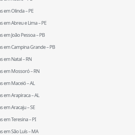
tas em
Olinda
–
PE
tas em
Abreu e Lima
–
PE
tas em
João Pessoa
–
PB
tas em
Campina Grande
–
PB
tas em
Natal
–
RN
tas em
Mossoró
–
RN
tas em
Maceió
–
AL
tas em
Arapiraca
–
AL
tas em
Aracaju
–
SE
tas em
Teresina
–
PI
tas em
São Luís
–
MA