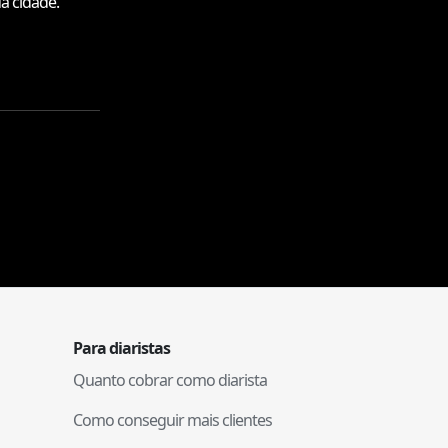
a cidade.
Para diaristas
Quanto cobrar como diarista
Como conseguir mais clientes