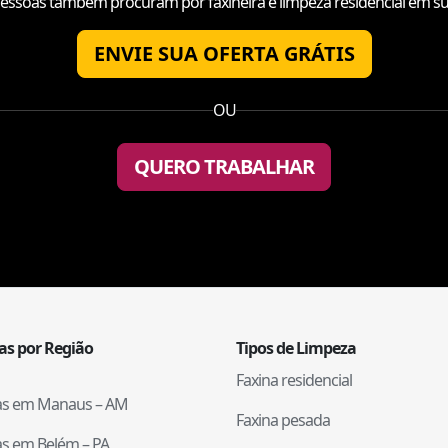
essoas também procuram por faxineira e limpeza residencial em su
ENVIE SUA OFERTA GRÁTIS
OU
QUERO TRABALHAR
tas por Região
Tipos de Limpeza
Faxina residencial
tas em
Manaus
–
AM
Faxina pesada
tas em
Belém
–
PA