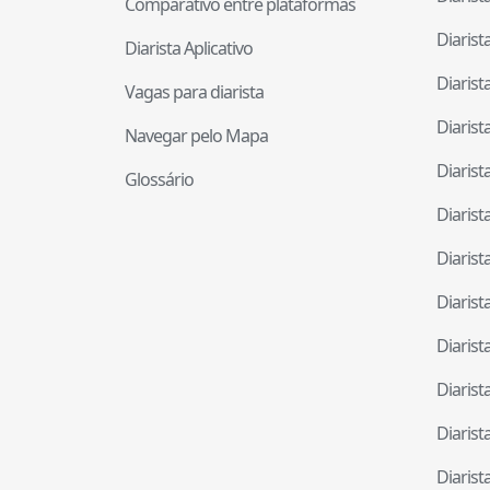
Comparativo entre plataformas
Diaris
Diarista Aplicativo
Diaris
Vagas para diarista
Diaris
Navegar pelo Mapa
Diaris
Glossário
Diaris
Diaris
Diaris
Diaris
Diaris
Diaris
Diaris