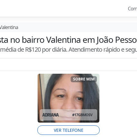
Com
Valentina
sta no bairro Valentina em João Pesso
m média de R$
120
por diária. Atendimento
rápido e seg
SOBRE MIM
ADRIANA
#
17GBMOSV
VER TELEFONE