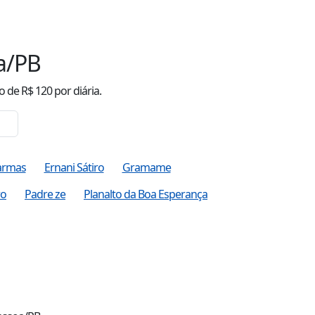
a/PB
o
de R$
120
por diária.
armas
Ernani Sátiro
Gramame
ro
Padre ze
Planalto da Boa Esperança