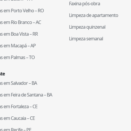
Faxina pós-obra
tas em
Porto Velho
–
RO
Limpeza de apartamento
tas em
Rio Branco
–
AC
Limpeza quinzenal
tas em
Boa Vista
–
RR
Limpeza semanal
tas em
Macapá
–
AP
tas em
Palmas
–
TO
te
tas em
Salvador
–
BA
tas em
Feira de Santana
–
BA
tas em
Fortaleza
–
CE
tas em
Caucaia
–
CE
tas em
Recife
–
PE