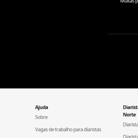
Muitas p
Ajuda
Diaris
Norte
Sobre
Diaris
Vagas de trabalho para diaristas
Diaris