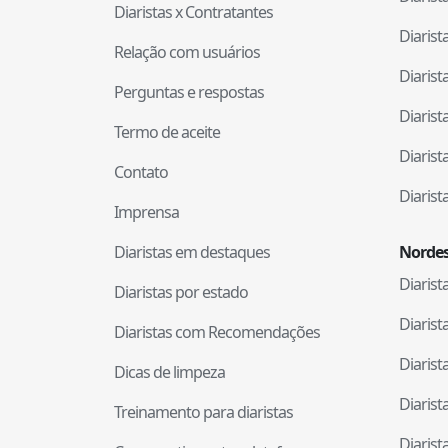
Diaristas x Contratantes
Diaris
Relação com usuários
Diaris
Perguntas e respostas
Diaris
Termo de aceite
Diaris
Contato
Diaris
Imprensa
Diaristas em destaques
Nordes
Diaris
Diaristas por estado
Diaris
Diaristas com Recomendações
Diaris
Dicas de limpeza
Diaris
Treinamento para diaristas
Diaris