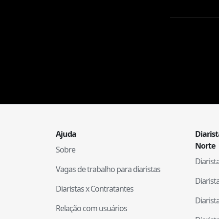
Ajuda
Diaris
Norte
Sobre
Diaris
Vagas de trabalho para diaristas
Diaris
Diaristas x Contratantes
Diaris
Relação com usuários