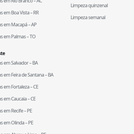
tas em
Rio Branco
–
AC
Limpeza quinzenal
tas em
Boa Vista
–
RR
Limpeza semanal
tas em
Macapá
–
AP
tas em
Palmas
–
TO
te
tas em
Salvador
–
BA
tas em
Feira de Santana
–
BA
tas em
Fortaleza
–
CE
tas em
Caucaia
–
CE
tas em
Recife
–
PE
tas em
Olinda
–
PE