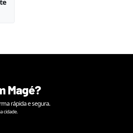
te
em
Magé
?
rma rápida e segura.
a cidade.