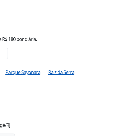
J
e R$
180
por diária.
Parque Sayonara
Raiz da Serra
gé/RJ