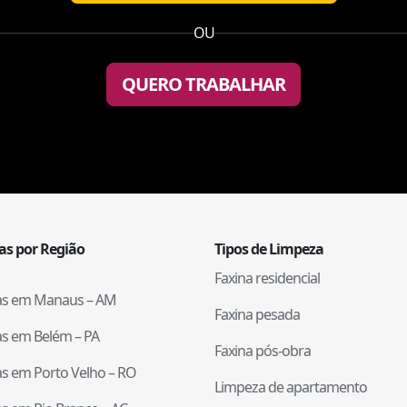
OU
QUERO TRABALHAR
tas por Região
Tipos de Limpeza
Faxina residencial
tas em
Manaus
–
AM
Faxina pesada
tas em
Belém
–
PA
Faxina pós-obra
tas em
Porto Velho
–
RO
Limpeza de apartamento