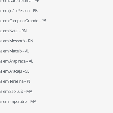
tas em
Abreu e Lima
–
PE
tas em
João Pessoa
–
PB
tas em
Campina Grande
–
PB
tas em
Natal
–
RN
tas em
Mossoró
–
RN
tas em
Maceió
–
AL
tas em
Arapiraca
–
AL
tas em
Aracaju
–
SE
tas em
Teresina
–
PI
tas em
São Luís
–
MA
tas em
Imperatriz
–
MA