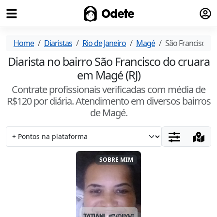
Fazer
Odete
Home
Diaristas
Rio de Janeiro
Magé
São Francisco d
Diarista no bairro São Francisco do cruara
em Magé (RJ)
Contrate profissionais verificadas com média de
R$
120
por diária. Atendimento
em diversos bairros
de Magé
.
SOBRE MIM
TATIANI
#
IVOJJYMT