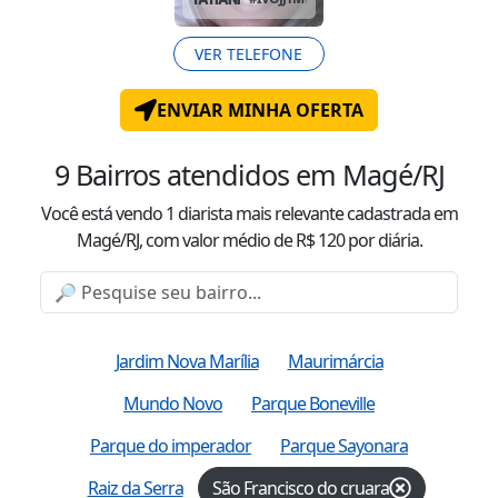
VER TELEFONE
ENVIAR MINHA OFERTA
9
Bairros atendidos
em Magé/RJ
Você está vendo
1
diarista mais relevante cadastrada
em
Magé/RJ
, com valor
médio
de R$
120
por diária.
Jardim Nova Marília
Maurimárcia
Mundo Novo
Parque Boneville
Parque do imperador
Parque Sayonara
Raiz da Serra
São Francisco do cruara