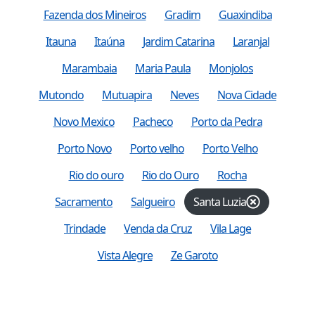
Fazenda dos Mineiros
Gradim
Guaxindiba
Itauna
Itaúna
Jardim Catarina
Laranjal
Marambaia
Maria Paula
Monjolos
Mutondo
Mutuapira
Neves
Nova Cidade
Novo Mexico
Pacheco
Porto da Pedra
Porto Novo
Porto velho
Porto Velho
Rio do ouro
Rio do Ouro
Rocha
Sacramento
Salgueiro
Santa Luzia
Trindade
Venda da Cruz
Vila Lage
Vista Alegre
Ze Garoto