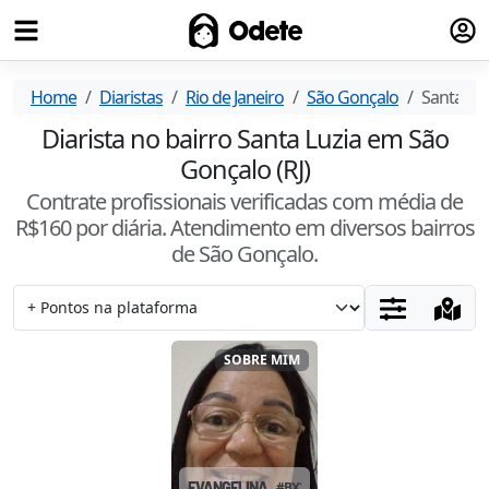
Fazer
Odete
Home
Diaristas
Rio de Janeiro
São Gonçalo
Santa Luz
Diarista no bairro Santa Luzia em São
Gonçalo (RJ)
Contrate profissionais verificadas com média de
R$
160
por diária. Atendimento
em diversos bairros
de São Gonçalo
.
SOBRE MIM
EVANGELINA
#
BX2S8PVF