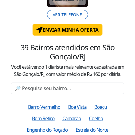
VER TELEFONE
ENVIAR MINHA OFERTA
39
Bairros atendidos
em São
Gonçalo/RJ
Você está vendo
1
diarista mais relevante cadastrada
em
São Gonçalo/RJ
, com valor
médio
de R$
160
por diária.
Barro Vermelho
Boa Vista
Boaçu
Bom Retiro
Camarão
Coelho
Engenho do Roçado
Estrela do Norte