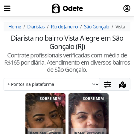
Fazer
Odete
Home
Diaristas
Rio de Janeiro
São Gonçalo
Vista Ale
Diarista no bairro Vista Alegre em São
Gonçalo (RJ)
Contrate profissionais verificadas com média de
R$
165
por diária. Atendimento
em diversos bairros
de São Gonçalo
.
SOBRE MIM
SOBRE MIM
KAYLANE
#
ZHB3KPFU
JEANE
#
3ZNQDUP0