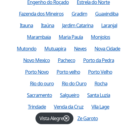
Engenho do Roçado
Estrela do Norte
Fazenda dos Mineiros
Gradim
Guaxindiba
Itauna
Itaúna
Jardim Catarina
Laranjal
Marambaia
Maria Paula
Monjolos
Mutondo
Mutuapira
Neves
Nova Cidade
Novo Mexico
Pacheco
Porto da Pedra
Porto Novo
Porto velho
Porto Velho
Rio do ouro
Rio do Ouro
Rocha
Sacramento
Salgueiro
Santa Luzia
Trindade
Venda da Cruz
Vila Lage
Vista Alegre
Ze Garoto