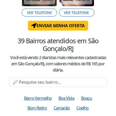
VER TELEFONE
VER TELEFONE
ENVIAR MINHA OFERTA
39
Bairros atendidos
em São
Gonçalo/RJ
Você está vendo
2
diaristas mais relevantes cadastradas
em São Gonçalo/RJ
, com valor
es
médio
s
de R$
165
por
diária.
Barro Vermelho
Boa Vista
Boaçu
Bom Retiro
Camarão
Coelho