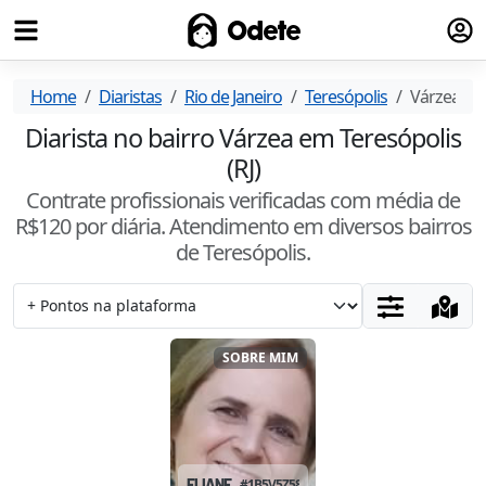
Fazer
Odete
Home
Diaristas
Rio de Janeiro
Teresópolis
Várzea
Diarista no bairro Várzea em Teresópolis
(RJ)
Contrate profissionais verificadas com média de
R$
120
por diária. Atendimento
em diversos bairros
de Teresópolis
.
SOBRE MIM
ELIANE
#
1B5V5Z58