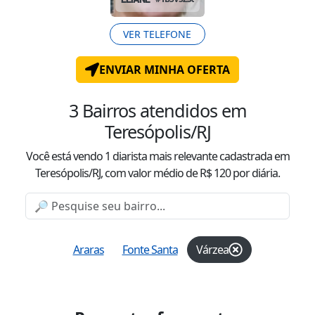
VER TELEFONE
ENVIAR MINHA OFERTA
3
Bairros atendidos
em
Teresópolis/RJ
Você está vendo
1
diarista mais relevante cadastrada
em
Teresópolis/RJ
, com valor
médio
de R$
120
por diária.
Araras
Fonte Santa
Várzea