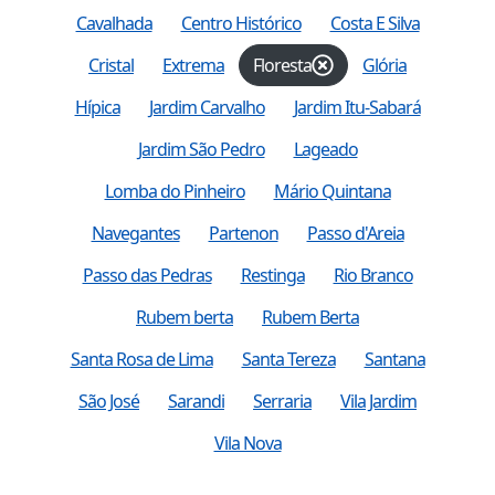
Cavalhada
Centro Histórico
Costa E Silva
Cristal
Extrema
Floresta
Glória
Hípica
Jardim Carvalho
Jardim Itu-Sabará
Jardim São Pedro
Lageado
Lomba do Pinheiro
Mário Quintana
Navegantes
Partenon
Passo d'Areia
Passo das Pedras
Restinga
Rio Branco
Rubem berta
Rubem Berta
Santa Rosa de Lima
Santa Tereza
Santana
São José
Sarandi
Serraria
Vila Jardim
Vila Nova