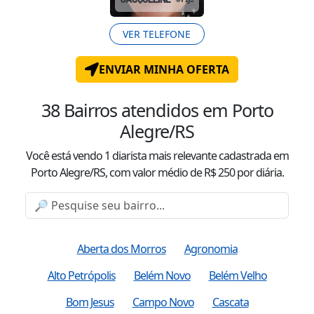
VER TELEFONE
ENVIAR MINHA OFERTA
38
Bairros atendidos
em Porto
Alegre/RS
Você está vendo
1
diarista mais relevante cadastrada
em
Porto Alegre/RS
, com valor
médio
de R$
250
por diária.
Aberta dos Morros
Agronomia
Alto Petrópolis
Belém Novo
Belém Velho
Bom Jesus
Campo Novo
Cascata