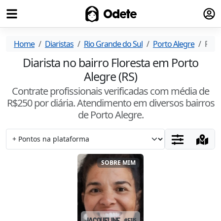
Fazer
Odete
Home
Diaristas
Rio Grande do Sul
Porto Alegre
Flor
Diarista no bairro Floresta em Porto
Alegre (RS)
Contrate profissionais verificadas com média de
R$
250
por diária. Atendimento
em diversos bairros
de Porto Alegre
.
SOBRE MIM
JACQUELINE
#
FIJSZ5YG