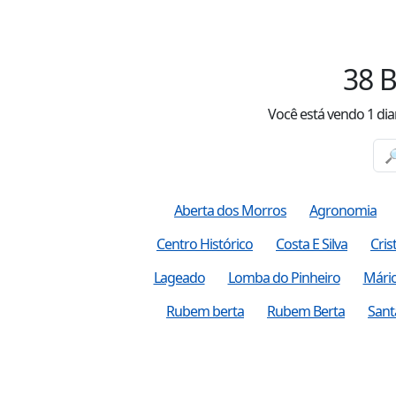
38
B
Você está vendo
1
dia
Aberta dos Morros
Agronomia
Centro Histórico
Costa E Silva
Cris
Lageado
Lomba do Pinheiro
Mári
Rubem berta
Rubem Berta
Sant