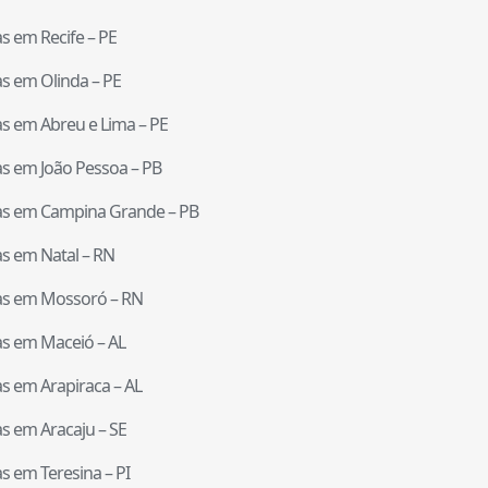
tas em
Recife
–
PE
tas em
Olinda
–
PE
tas em
Abreu e Lima
–
PE
tas em
João Pessoa
–
PB
tas em
Campina Grande
–
PB
tas em
Natal
–
RN
tas em
Mossoró
–
RN
tas em
Maceió
–
AL
tas em
Arapiraca
–
AL
tas em
Aracaju
–
SE
tas em
Teresina
–
PI