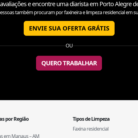
 avaliações e encontre uma diarista em
Porto Alegre
de
essoas também procuram por faxineira e limpeza residencial em su
ENVIE SUA OFERTA GRÁTIS
OU
QUERO TRABALHAR
tas por Região
Tipos de Limpeza
Faxina residencial
tas em
Manaus
–
AM