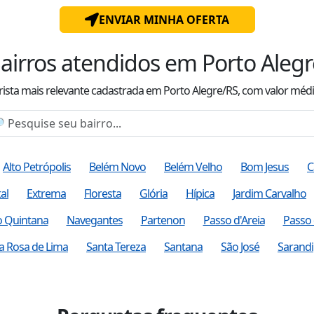
ENVIAR MINHA OFERTA
airros atendidos
em Porto Alegr
rista mais relevante cadastrada
em Porto Alegre/RS
, com valor
médi
Alto Petrópolis
Belém Novo
Belém Velho
Bom Jesus
C
tal
Extrema
Floresta
Glória
Hípica
Jardim Carvalho
o Quintana
Navegantes
Partenon
Passo d'Areia
Passo 
a Rosa de Lima
Santa Tereza
Santana
São José
Sarandi