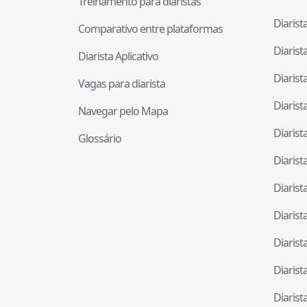
Treinamento para diaristas
Diaris
Comparativo entre plataformas
Diaris
Diarista Aplicativo
Diaris
Vagas para diarista
Diaris
Navegar pelo Mapa
Diaris
Glossário
Diaris
Diaris
Diaris
Diaris
Diaris
Diaris