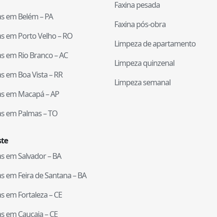
Faxina pesada
tas em
Belém
–
PA
Faxina pós-obra
tas em
Porto Velho
–
RO
Limpeza de apartamento
tas em
Rio Branco
–
AC
Limpeza quinzenal
tas em
Boa Vista
–
RR
Limpeza semanal
tas em
Macapá
–
AP
tas em
Palmas
–
TO
te
tas em
Salvador
–
BA
tas em
Feira de Santana
–
BA
tas em
Fortaleza
–
CE
tas em
Caucaia
–
CE