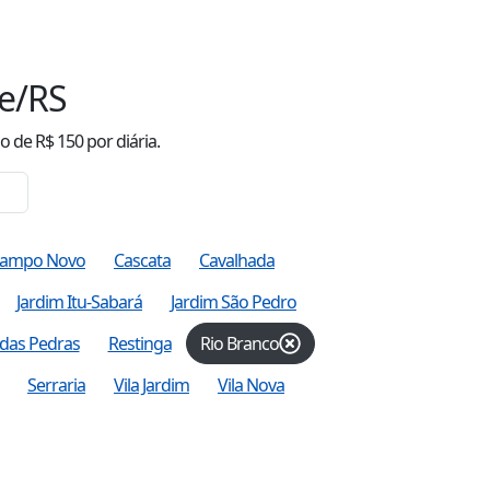
e/RS
o
de R$
150
por diária.
ampo Novo
Cascata
Cavalhada
Jardim Itu-Sabará
Jardim São Pedro
das Pedras
Restinga
Rio Branco
Serraria
Vila Jardim
Vila Nova