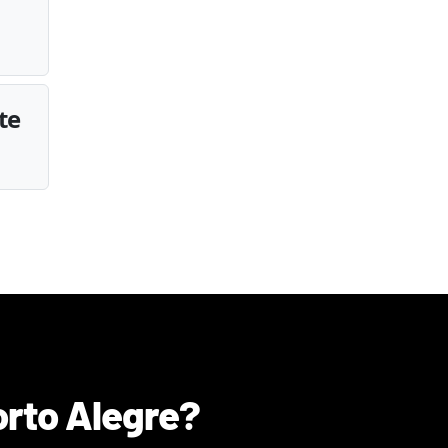
te
orto Alegre
?