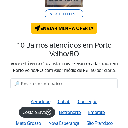
VER TELEFONE
ENVIAR MINHA OFERTA
10
Bairros atendidos
em Porto
Velho/RO
Você está vendo
1
diarista mais relevante cadastrada
em
Porto Velho/RO
, com valor
médio
de R$
150
por diária.
Aeroclube
Cohab
Conceição
Costa e Silva
Eletronorte
Embratel
Mato Grosso
Nova Esperança
São Francisco