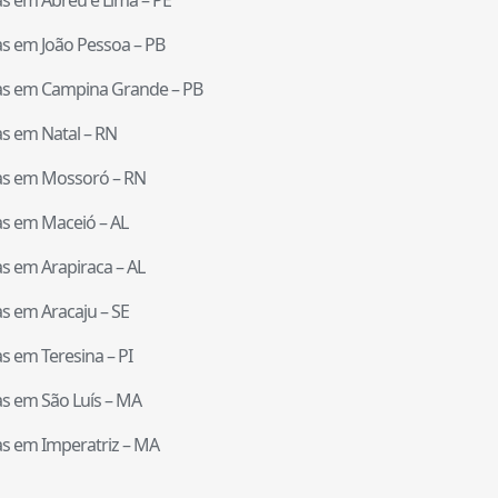
tas em
João Pessoa
–
PB
tas em
Campina Grande
–
PB
tas em
Natal
–
RN
tas em
Mossoró
–
RN
tas em
Maceió
–
AL
tas em
Arapiraca
–
AL
tas em
Aracaju
–
SE
tas em
Teresina
–
PI
tas em
São Luís
–
MA
tas em
Imperatriz
–
MA