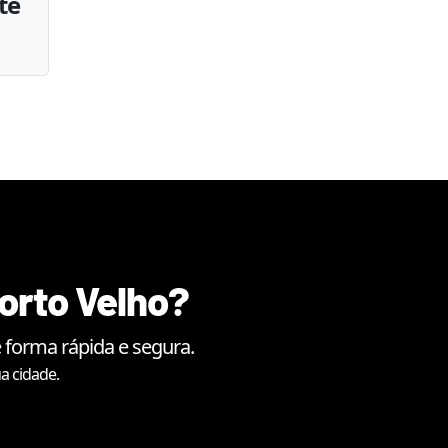
te
orto Velho
?
 forma rápida e segura.
a cidade.