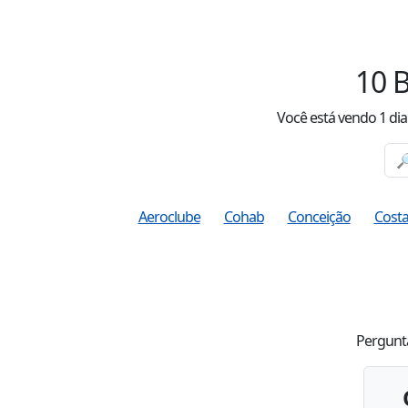
10
B
Você está vendo
1
dia
Aeroclube
Cohab
Conceição
Costa 
Pergunta