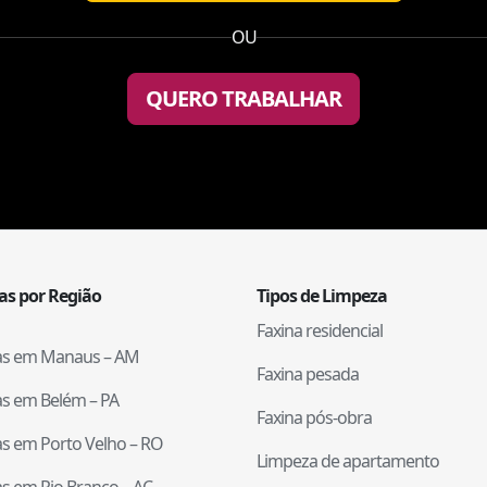
OU
QUERO TRABALHAR
tas por Região
Tipos de Limpeza
Faxina residencial
tas em
Manaus
–
AM
Faxina pesada
tas em
Belém
–
PA
Faxina pós-obra
tas em
Porto Velho
–
RO
Limpeza de apartamento
tas em
Rio Branco
–
AC