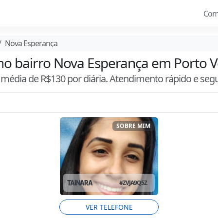
Com
Nova Esperança
 no bairro Nova Esperança em Porto V
m média de R$
130
por diária. Atendimento
rápido e seg
SOBRE MIM
TAINARA
#
ZVJA9Q5Z
VER TELEFONE