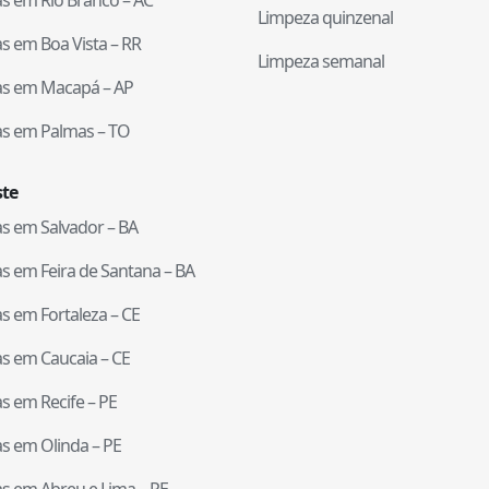
Limpeza quinzenal
tas em
Boa Vista
–
RR
Limpeza semanal
tas em
Macapá
–
AP
tas em
Palmas
–
TO
te
tas em
Salvador
–
BA
tas em
Feira de Santana
–
BA
tas em
Fortaleza
–
CE
tas em
Caucaia
–
CE
tas em
Recife
–
PE
tas em
Olinda
–
PE
tas em
Abreu e Lima
–
PE