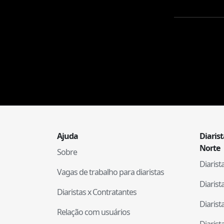
Ajuda
Diaris
Norte
Sobre
Diaris
Vagas de trabalho para diaristas
Diaris
Diaristas x Contratantes
Diaris
Relação com usuários
Diaris