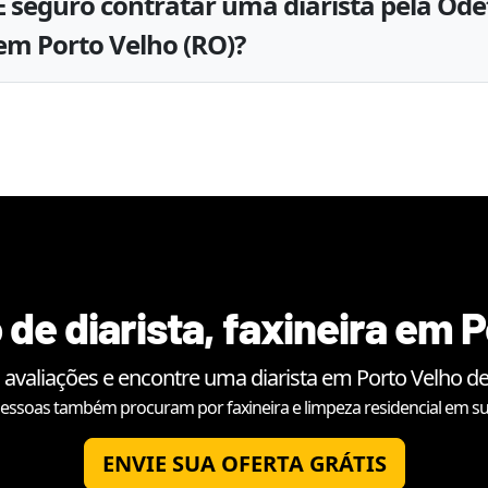
É seguro contratar uma diarista pela Ode
em Porto Velho (RO)?
de diarista, faxineira em
P
 avaliações e encontre uma diarista em
Porto Velho
de
essoas também procuram por faxineira e limpeza residencial em su
ENVIE SUA OFERTA GRÁTIS