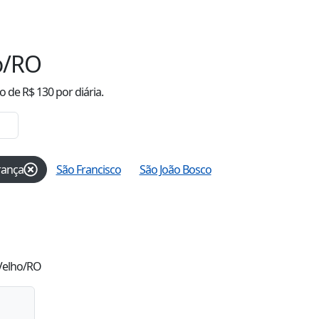
o/RO
o
de R$
130
por diária.
rança
São Francisco
São João Bosco
 Velho/RO