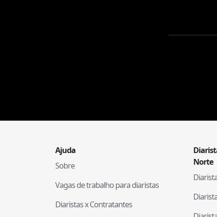
Ajuda
Diaris
Norte
Sobre
Diaris
Vagas de trabalho para diaristas
Diaris
Diaristas x Contratantes
Diaris