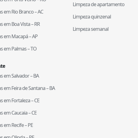
Limpeza de apartamento
tas em
Rio Branco
–
AC
Limpeza quinzenal
tas em
Boa Vista
–
RR
Limpeza semanal
tas em
Macapá
–
AP
tas em
Palmas
–
TO
te
tas em
Salvador
–
BA
tas em
Feira de Santana
–
BA
tas em
Fortaleza
–
CE
tas em
Caucaia
–
CE
tas em
Recife
–
PE
tas em
Olinda
–
PE