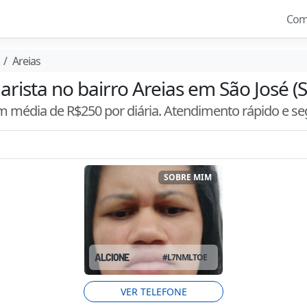
Com
Areias
arista no bairro Areias em São José (
om média de R$
250
por diária. Atendimento
rápido e s
SOBRE MIM
ALCIONE
#
L7NMLTOE
VER TELEFONE