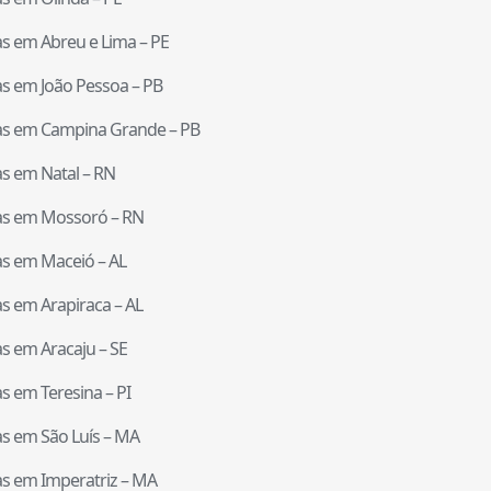
tas em
Abreu e Lima
–
PE
tas em
João Pessoa
–
PB
tas em
Campina Grande
–
PB
tas em
Natal
–
RN
tas em
Mossoró
–
RN
tas em
Maceió
–
AL
tas em
Arapiraca
–
AL
tas em
Aracaju
–
SE
tas em
Teresina
–
PI
tas em
São Luís
–
MA
tas em
Imperatriz
–
MA