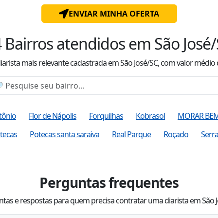
ENVIAR MINHA OFERTA
4
Bairros atendidos
em São José
iarista mais relevante cadastrada
em São José/SC
, com valor
médio
tônio
Flor de Nápolis
Forquilhas
Kobrasol
MORAR BE
tecas
Potecas santa saraiva
Real Parque
Roçado
Serra
Perguntas frequentes
tas e respostas para quem precisa contratar uma diarista em São 