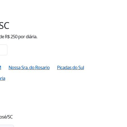
/SC
de R$
250
por diária.
M
Nossa Sra. do Rosario
Picadas do Sul
ria
José/SC