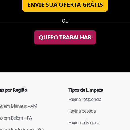
ENVIE SUA OFERTA GRÁTIS
OU
QUERO TRABALHAR
tas por Região
Tipos de Limpeza
Faxina residencial
tas em
Manaus
–
AM
Faxina pesada
tas em
Belém
–
PA
Faxina pós-obra
tas em
Porto Velho
–
RO