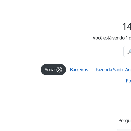
1
Você está vendo
1
d
Areias
Barreiros
Fazenda Santo An
Po
Pergun