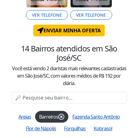
VER TELEFONE
VER TELEFONE
ENVIAR MINHA OFERTA
14
Bairros atendidos
em São
José/SC
Você está vendo
2
diaristas mais relevantes cadastradas
em São José/SC
, com valor
es
médio
s
de R$
192
por
diária.
Areias
Barreiros
Fazenda Santo Antônio
Flor de Nápolis
Forquilhas
Kobrasol