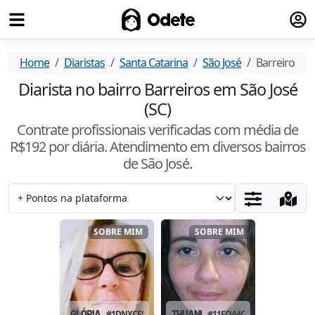
Fazer
Odete
Home
Diaristas
Santa Catarina
São José
Barreiros
Diarista no bairro Barreiros em São José
(SC)
Contrate profissionais verificadas com média de
R$
192
por diária. Atendimento
em diversos bairros
de São José
.
SOBRE MIM
SOBRE MIM
GLÓRIA
#
1DNXCFSI
THUANI
#
11FOA4O7