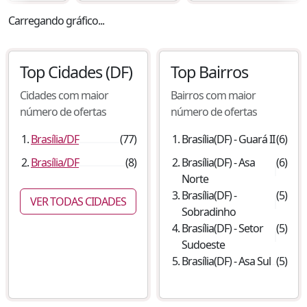
Carregando gráfico...
Top Cidades
(DF)
Top Bairros
Cidades com maior
Bairros com maior
número de ofertas
número de ofertas
Brasília
/
DF
(
77
)
Brasília
(
DF
) -
Guará II
(
6
)
Brasília
/
DF
(
8
)
Brasília
(
DF
) -
Asa
(
6
)
Norte
Brasília
(
DF
) -
(
5
)
VER TODAS CIDADES
Sobradinho
Brasília
(
DF
) -
Setor
(
5
)
Sudoeste
Brasília
(
DF
) -
Asa Sul
(
5
)