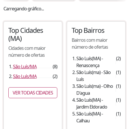
Carregando gráfico...
Top Cidades
Top Bairros
(MA)
Bairros com maior
número de ofertas
Cidades com maior
número de ofertas
São Luís
(
MA
) -
(
2
)
Renascença
São Luís
/
MA
(
8
)
São Luís
(
ma
) -
São
(
1
)
São Luís
/
MA
(
2
)
Luís
São Luís
(
ma
) -
Olho
(
1
)
VER TODAS CIDADES
D'agua
São Luís
(
MA
) -
(
1
)
Jardim Eldorado
São Luís
(
MA
) -
(
1
)
Calhau