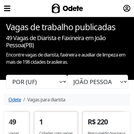
Fazer
Odete
Vagas de trabalho publicadas
49
Vagas de Diarista e Faxineira
em João
Pessoa(PB)
Encontre vagas de diarista, faxineira e auxiliar de limpeza em
mais de 198 cidades brasileiras.
Odete
Vagas para diarista
49
1
R$
220
Vagas
Cidades com vagas
Preço médio Nacional