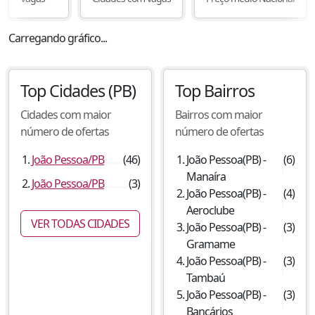
Carregando gráfico...
Top Cidades
(PB)
Top Bairros
Cidades com maior
Bairros com maior
número de ofertas
número de ofertas
João Pessoa
/
PB
(
46
)
João Pessoa
(
PB
) -
(
6
)
Manaíra
João Pessoa
/
PB
(
3
)
João Pessoa
(
PB
) -
(
4
)
Aeroclube
VER TODAS CIDADES
João Pessoa
(
PB
) -
(
3
)
Gramame
João Pessoa
(
PB
) -
(
3
)
Tambaú
João Pessoa
(
PB
) -
(
3
)
Bancários