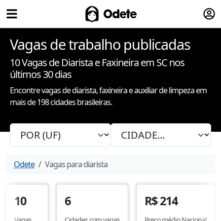
Fazer
Odete
Vagas de trabalho publicadas
10
Vagas de Diarista e Faxineira
em SC nos
últimos 30 dias
Encontre vagas de diarista, faxineira e auxiliar de limpeza em
mais de 198 cidades brasileiras.
Odete
Vagas para diarista
10
6
R$
214
Vagas
Cidades com vagas
Preço médio Nacional