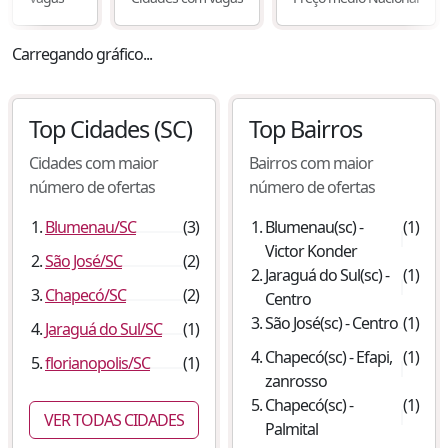
Carregando gráfico...
Top Cidades
(SC)
Top Bairros
Cidades com maior
Bairros com maior
número de ofertas
número de ofertas
Blumenau
/
SC
(
3
)
Blumenau
(
sc
) -
(
1
)
Victor Konder
São José
/
SC
(
2
)
Jaraguá do Sul
(
sc
) -
(
1
)
Chapecó
/
SC
(
2
)
Centro
São José
(
sc
) -
Centro
(
1
)
Jaraguá do Sul
/
SC
(
1
)
Chapecó
(
sc
) -
Efapi,
(
1
)
florianopolis
/
SC
(
1
)
zanrosso
Chapecó
(
sc
) -
(
1
)
VER TODAS CIDADES
Palmital