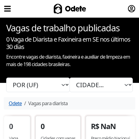
Fazer
Odete
Vagas de trabalho publicadas
0
Vaga de Diarista e Faxineira
em SE nos últimos
30 dias
Encontre vagas de diarista, faxineira e auxiliar de limpeza em
mais de 198 cidades brasileiras.
Odete
Vagas para diarista
0
0
R$
NaN
Vaga
Cidades com vagas
Preço médio Nacional