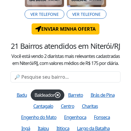
VER TELEFONE
VER TELEFONE
ENVIAR MINHA OFERTA
21
Bairros atendidos
em Niterói/RJ
Você está vendo
2
diaristas mais relevantes cadastradas
em Niterói/RJ
, com valor
es
médio
s
de R$
175
por diária.
Badu
Baldeador
Barreto
Brás de Pina
Cantagalo
Centro
Charitas
Engenho do Mato
Engenhoca
Fonseca
Ingá
Itaipu
Ititioca
Largo da Batalha