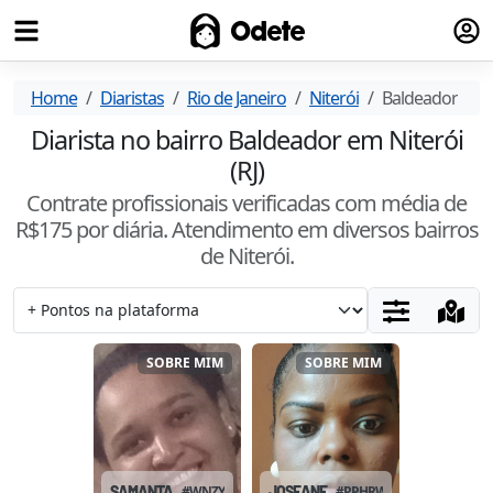
Fazer
Odete
Home
Diaristas
Rio de Janeiro
Niterói
Baldeador
Diarista no bairro Baldeador em Niterói
(RJ)
Contrate profissionais verificadas com média de
R$
175
por diária. Atendimento
em diversos bairros
de Niterói
.
SOBRE MIM
SOBRE MIM
SAMANTA
#
WNZYV15W
JOSEANE
#
PPHRWI07