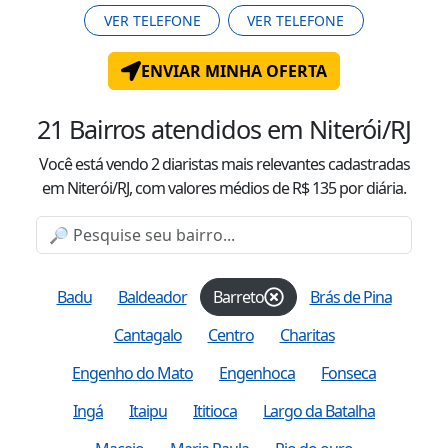
VER TELEFONE
VER TELEFONE
ENVIAR MINHA OFERTA
21
Bairros atendidos
em Niterói/RJ
Você está vendo
2
diaristas mais relevantes cadastradas
em Niterói/RJ
, com valor
es
médio
s
de R$
135
por diária.
Badu
Baldeador
Barreto
Brás de Pina
Cantagalo
Centro
Charitas
Engenho do Mato
Engenhoca
Fonseca
Ingá
Itaipu
Ititioca
Largo da Batalha