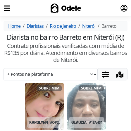
Fazer
Odete
Home
Diaristas
Rio de Janeiro
Niterói
Barreto
Diarista no bairro Barreto em Niterói (RJ)
Contrate profissionais verificadas com média de
R$
135
por diária. Atendimento
em diversos bairros
de Niterói
.
SOBRE MIM
SOBRE MIM
KAROLYNN
#
QP2JAJ0X
GLÁUCIA
#
18AHSNHM