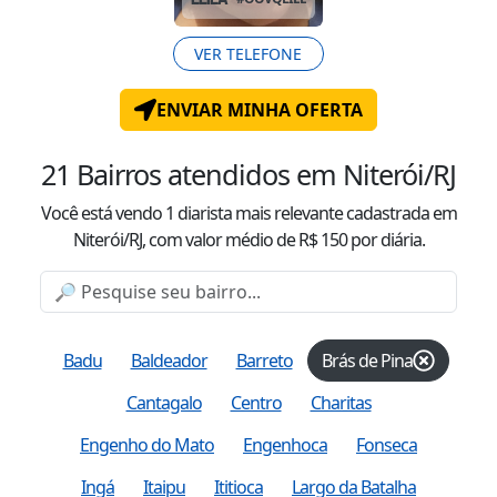
VER TELEFONE
ENVIAR MINHA OFERTA
21
Bairros atendidos
em Niterói/RJ
Você está vendo
1
diarista mais relevante cadastrada
em
Niterói/RJ
, com valor
médio
de R$
150
por diária.
Badu
Baldeador
Barreto
Brás de Pina
Cantagalo
Centro
Charitas
Engenho do Mato
Engenhoca
Fonseca
Ingá
Itaipu
Ititioca
Largo da Batalha