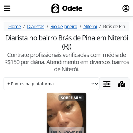
Fazer
Odete
Home
Diaristas
Rio de Janeiro
Niterói
Brás de Pina
Diarista no bairro Brás de Pina em Niterói
(RJ)
Contrate profissionais verificadas com média de
R$
150
por diária. Atendimento
em diversos bairros
de Niterói
.
SOBRE MIM
LEILA
#
OOVQEIEE