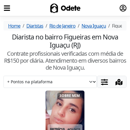
Fazer
Odete
Home
Diaristas
Rio de Janeiro
Nova Iguaçu
Figueiras
Diarista no bairro Figueiras em Nova
Iguaçu (RJ)
Contrate profissionais verificadas com média de
R$
150
por diária. Atendimento
em diversos bairros
de Nova Iguaçu
.
SOBRE MIM
PATRÍCIA
#
OUXCPORI