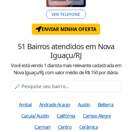
VER TELEFONE
ENVIAR MINHA OFERTA
51
Bairros atendidos
em Nova
Iguaçu/RJ
Você está vendo
1
diarista mais relevante cadastrada
em
Nova Iguaçu/RJ
, com valor
médio
de R$
150
por diária.
Ambaí
Andrade Araujo
Austin
Belterra
Cacuia/ Austin
Califórnia
Campo Alegre
Carmari
Centro
Cerâmica