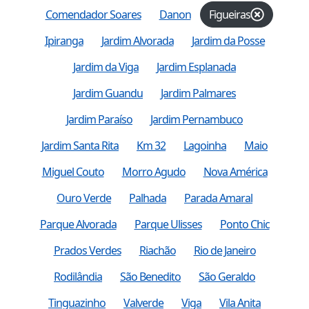
Comendador Soares
Danon
Figueiras
Ipiranga
Jardim Alvorada
Jardim da Posse
Jardim da Viga
Jardim Esplanada
Jardim Guandu
Jardim Palmares
Jardim Paraíso
Jardim Pernambuco
Jardim Santa Rita
Km 32
Lagoinha
Maio
Miguel Couto
Morro Agudo
Nova América
Ouro Verde
Palhada
Parada Amaral
Parque Alvorada
Parque Ulisses
Ponto Chic
Prados Verdes
Riachão
Rio de Janeiro
Rodilândia
São Benedito
São Geraldo
Tinguazinho
Valverde
Viga
Vila Anita