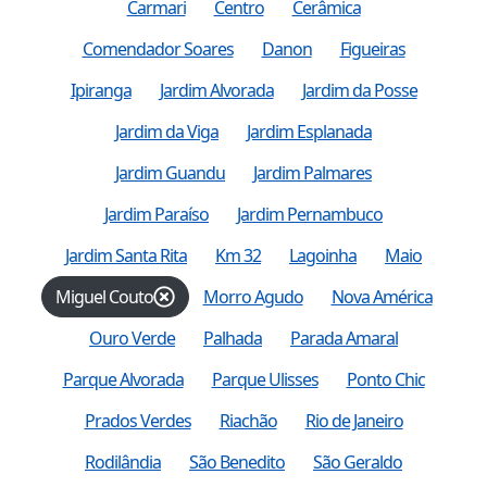
Carmari
Centro
Cerâmica
Comendador Soares
Danon
Figueiras
Ipiranga
Jardim Alvorada
Jardim da Posse
Jardim da Viga
Jardim Esplanada
Jardim Guandu
Jardim Palmares
Jardim Paraíso
Jardim Pernambuco
Jardim Santa Rita
Km 32
Lagoinha
Maio
Miguel Couto
Morro Agudo
Nova América
Ouro Verde
Palhada
Parada Amaral
Parque Alvorada
Parque Ulisses
Ponto Chic
Prados Verdes
Riachão
Rio de Janeiro
Rodilândia
São Benedito
São Geraldo