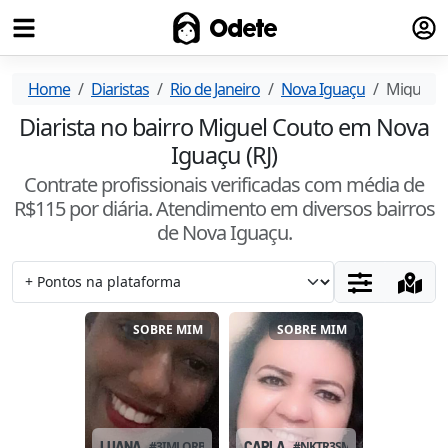
Fazer
Odete
Home
Diaristas
Rio de Janeiro
Nova Iguaçu
Miguel C
Diarista no bairro Miguel Couto em Nova
Iguaçu (RJ)
Contrate profissionais verificadas com média de
R$
115
por diária. Atendimento
em diversos bairros
de Nova Iguaçu
.
SOBRE MIM
SOBRE MIM
LUANA
#
3IMLQRB6
CARLA
#
NKTR3SMW