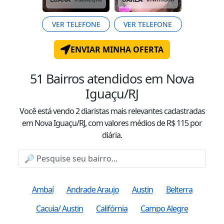
VER TELEFONE
VER TELEFONE
ENVIAR MINHA OFERTA
51
Bairros atendidos
em Nova
Iguaçu/RJ
Você está vendo
2
diaristas mais relevantes cadastradas
em Nova Iguaçu/RJ
, com valor
es
médio
s
de R$
115
por
diária.
Ambaí
Andrade Araujo
Austin
Belterra
Cacuia/ Austin
Califórnia
Campo Alegre