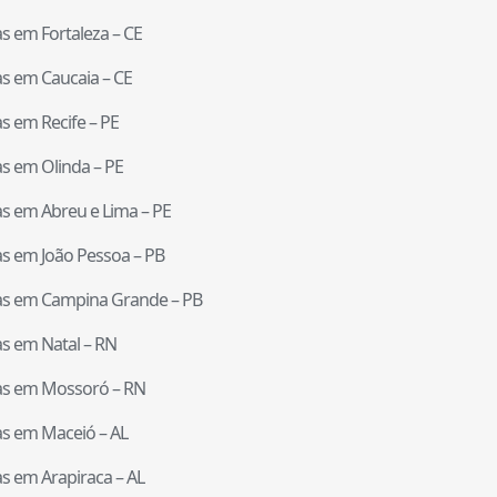
tas em
Fortaleza
–
CE
tas em
Caucaia
–
CE
tas em
Recife
–
PE
tas em
Olinda
–
PE
tas em
Abreu e Lima
–
PE
tas em
João Pessoa
–
PB
tas em
Campina Grande
–
PB
tas em
Natal
–
RN
tas em
Mossoró
–
RN
tas em
Maceió
–
AL
tas em
Arapiraca
–
AL