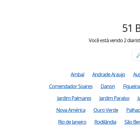
51
B
Você está vendo
2
diaris
Ambaí
Andrade Araujo
Aus
Comendador Soares
Danon
Figueira
Jardim Palmares
Jardim Paraíso
J
Nova América
Ouro Verde
Palha
Rio de Janeiro
Rodilândia
São Be