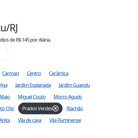
u/RJ
dio
s
de R$
145
por diária.
Carmari
Centro
Cerâmica
Viga
Jardim Esplanada
Jardim Guandu
Maio
Miguel Couto
Morro Agudo
to Chic
Prados Verdes
Riachão
 Anita
Vila de cava
Vila Fluminense