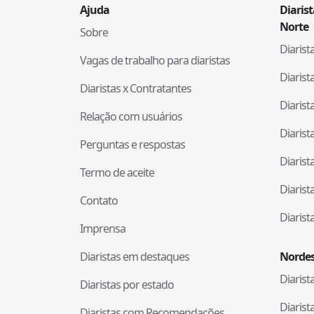
Ajuda
Diaris
Norte
Sobre
Diaris
Vagas de trabalho para diaristas
Diaris
Diaristas x Contratantes
Diaris
Relação com usuários
Diaris
Perguntas e respostas
Diaris
Termo de aceite
Diaris
Contato
Diaris
Imprensa
Diaristas em destaques
Nordes
Diaris
Diaristas por estado
Diaris
Diaristas com Recomendações