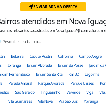
ENVIAR MINHA OFERTA
airros atendidos
em Nova Iguaç
tas mais relevantes cadastradas
em Nova Iguaçu/RJ
, com valor
es
mé
tin
Belterra
Cacuia/ Austin
Califórnia
Campo Alegre
s
Ipiranga
Jardim Alvorada
Jardim da Posse
Jardim da 
ardim Pernambuco
Jardim Santa Rita
Km 32
Lagoinha
da
Parada Amaral
Parque Alvorada
Parque Ulisses
Pon
nedito
São Geraldo
Tinguazinho
Valverde
Viga
Vila
Vila Guimaraes
Vila Nova
Vila São Luís
Ypiranga