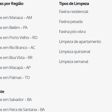
tas por Região
Tipos de Limpeza
Faxina residencial
tas em
Manaus
–
AM
Faxina pesada
tas em
Belém
–
PA
Faxina pós-obra
tas em
Porto Velho
–
RO
Limpeza de apartamento
tas em
Rio Branco
–
AC
Limpeza quinzenal
tas em
Boa Vista
–
RR
Limpeza semanal
tas em
Macapá
–
AP
tas em
Palmas
–
TO
te
tas em
Salvador
–
BA
tas em
Feira de Santana
–
BA