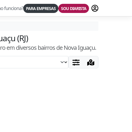
Fazer login
o funciona?
PARA EMPRESAS
SOU DIARISTA
açu (RJ)
uro
em diversos bairros
de Nova Iguaçu
.