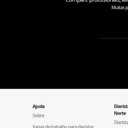
Muitas p
Ajuda
Diaris
Norte
Sobre
Diaris
Vagas de trabalho para diaristas