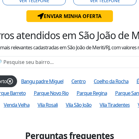
VER TELEFONE
VER TELEFONE
ENVIAR MINHA OFERTA
rros atendidos
em São João de Me
s mais relevantes cadastradas
em São João de Meriti/RJ
, com valor
es
rto
Bangu padre Miguel
Centro
Coelho da Rocha
rque Barreto
Parque Novo Rio
Parque Regina
Parque San
Venda Velha
Vila Rosali
Vila São João
Vila Tiradentes
Perguntas frequentes