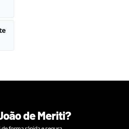
te
João de Meriti
?
i
de forma rápida e segura.