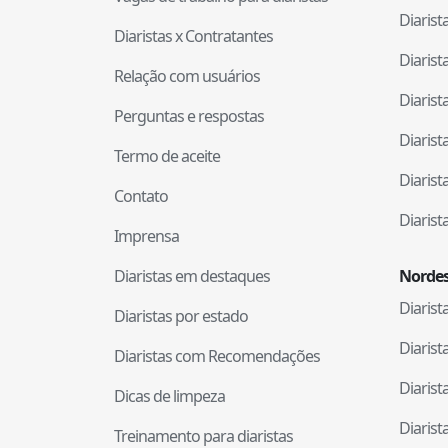
Diaris
Diaristas x Contratantes
Diaris
Relação com usuários
Diaris
Perguntas e respostas
Diaris
Termo de aceite
Diaris
Contato
Diaris
Imprensa
Diaristas em destaques
Nordes
Diaris
Diaristas por estado
Diaris
Diaristas com Recomendações
Diaris
Dicas de limpeza
Diaris
Treinamento para diaristas