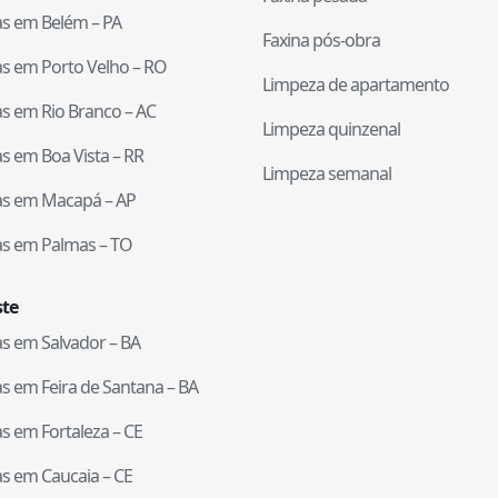
tas em
Belém
–
PA
Faxina pós-obra
tas em
Porto Velho
–
RO
Limpeza de apartamento
tas em
Rio Branco
–
AC
Limpeza quinzenal
tas em
Boa Vista
–
RR
Limpeza semanal
tas em
Macapá
–
AP
tas em
Palmas
–
TO
te
tas em
Salvador
–
BA
tas em
Feira de Santana
–
BA
tas em
Fortaleza
–
CE
tas em
Caucaia
–
CE