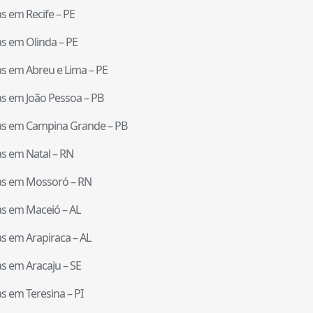
tas em
Recife
–
PE
tas em
Olinda
–
PE
tas em
Abreu e Lima
–
PE
tas em
João Pessoa
–
PB
tas em
Campina Grande
–
PB
tas em
Natal
–
RN
tas em
Mossoró
–
RN
tas em
Maceió
–
AL
tas em
Arapiraca
–
AL
tas em
Aracaju
–
SE
tas em
Teresina
–
PI