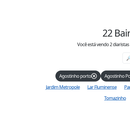
22
Bai
Você está vendo
2
diarista
Agostinho porto
Agostinho Po
Jardim Metropole
Lar Fluminense
Pa
Tomazinho