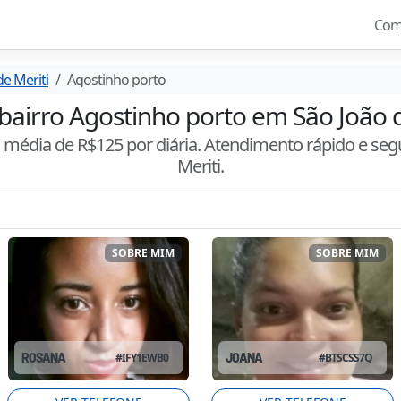
Com
de Meriti
Agostinho porto
 bairro Agostinho porto em São João de
m média de R$
125
por diária. Atendimento
rápido e seg
Meriti
.
SOBRE MIM
SOBRE MIM
ROSANA
#
IFY1EWB0
JOANA
#
BTSCSS7Q