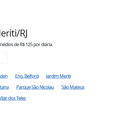
riti/RJ
médio
s
de R$
125
por diária.
Éden
Eng. Belford
Jardim Meriti
tana
Parque São Nicolau
São Mateus
Vilar dos Teles