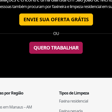
essoas também procuram por faxineira e limpeza residencial em su
ENVIE SUA OFERTA GRÁTIS
OU
QUERO TRABALHAR
tas por Região
Tipos de Limpeza
Faxina residencial
tas em
Manaus
–
AM
Faxina pesada