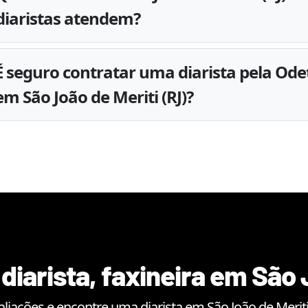
diaristas atendem?
É seguro contratar uma diarista pela Ode
em São João de Meriti (RJ)?
diarista, faxineira em
São 
aliações e encontre uma diarista em
São João de Merit