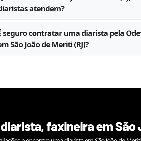
diaristas atendem?
É seguro contratar uma diarista pela Ode
em São João de Meriti (RJ)?
diarista, faxineira em
São 
aliações e encontre uma diarista em
São João de Merit