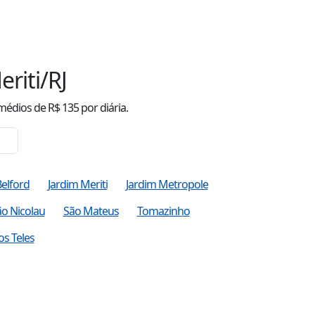
riti/RJ
médio
s
de R$
135
por diária.
Belford
Jardim Meriti
Jardim Metropole
o Nicolau
São Mateus
Tomazinho
os Teles