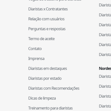
Diaris
Diaristas x Contratantes
Diaris
Relação com usuários
Diaris
Perguntas e respostas
Diaris
Termo de aceite
Diaris
Contato
Diaris
Imprensa
Diaristas em destaques
Nordes
Diaris
Diaristas por estado
Diaris
Diaristas com Recomendações
Diaris
Dicas de limpeza
Diaris
Treinamento para diaristas