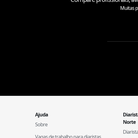
Muitas p
Ajuda
Diaris
Norte
Sobre
Diaris
Vagas de trabalho para diaristas