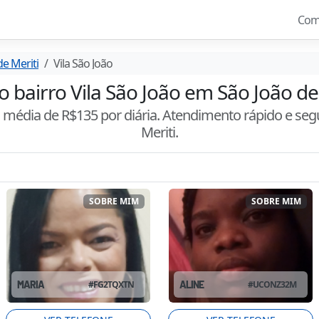
Com
de Meriti
Vila São João
o bairro Vila São João em São João de 
m média de R$
135
por diária. Atendimento
rápido e seg
Meriti
.
SOBRE MIM
SOBRE MIM
MARIA
#
FG2TQXTN
ALINE
#
UCONZ32M