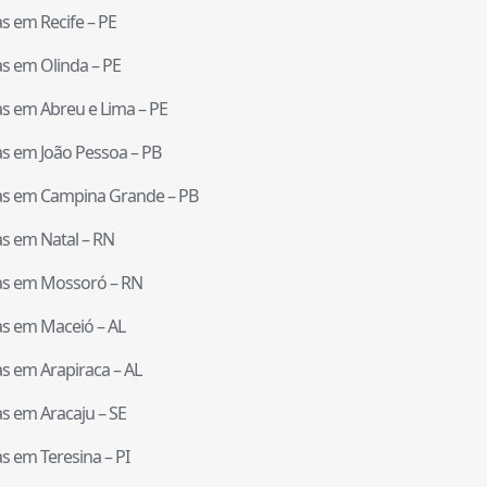
tas em
Recife
–
PE
tas em
Olinda
–
PE
tas em
Abreu e Lima
–
PE
tas em
João Pessoa
–
PB
tas em
Campina Grande
–
PB
tas em
Natal
–
RN
tas em
Mossoró
–
RN
tas em
Maceió
–
AL
tas em
Arapiraca
–
AL
tas em
Aracaju
–
SE
tas em
Teresina
–
PI