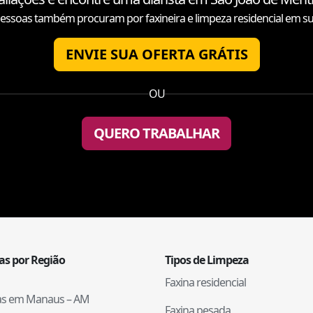
essoas também procuram por faxineira e limpeza residencial em su
ENVIE SUA OFERTA GRÁTIS
OU
QUERO TRABALHAR
tas por Região
Tipos de Limpeza
Faxina residencial
tas em
Manaus
–
AM
Faxina pesada