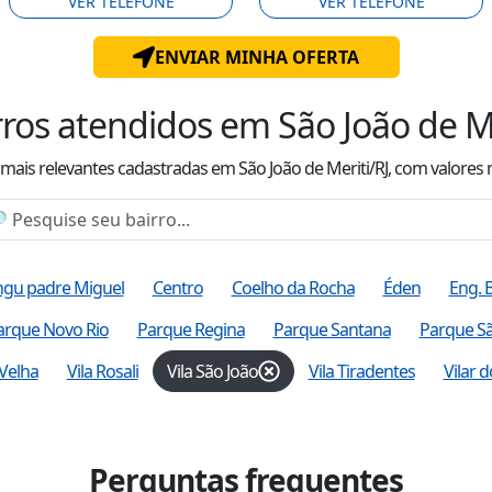
VER TELEFONE
VER TELEFONE
ENVIAR MINHA OFERTA
rros atendidos
em São João de Me
s mais relevantes cadastradas
em São João de Meriti/RJ
, com valor
es
gu padre Miguel
Centro
Coelho da Rocha
Éden
Eng. 
arque Novo Rio
Parque Regina
Parque Santana
Parque Sã
Velha
Vila Rosali
Vila São João
Vila Tiradentes
Vilar d
Perguntas frequentes