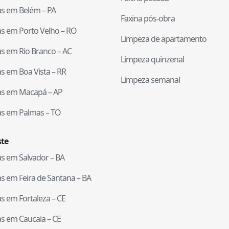
tas em
Belém
–
PA
Faxina pós-obra
tas em
Porto Velho
–
RO
Limpeza de apartamento
tas em
Rio Branco
–
AC
Limpeza quinzenal
tas em
Boa Vista
–
RR
Limpeza semanal
tas em
Macapá
–
AP
tas em
Palmas
–
TO
te
tas em
Salvador
–
BA
tas em
Feira de Santana
–
BA
tas em
Fortaleza
–
CE
tas em
Caucaia
–
CE