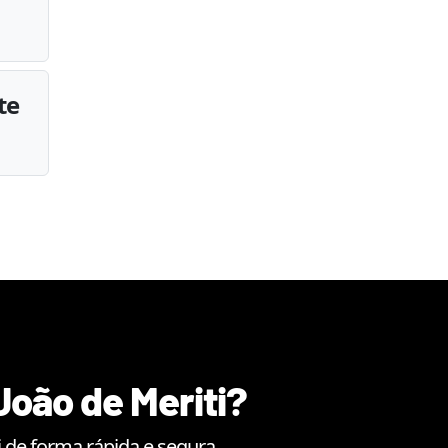
te
João de Meriti
?
i
de forma rápida e segura.