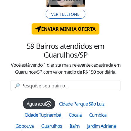
VER TELEFONE
ENVIAR MINHA OFERTA
59
Bairros atendidos
em
Guarulhos/SP
Você está vendo
1
diarista mais relevante cadastrada
em
Guarulhos/SP
, com valor
médio
de R$
150
por diária.
Água azul
Cidade Parque São Luiz
Cidade Tupinambá
Cocaia
Cumbica
Gopouva
Guarulhos
Itaím
Jardim Adriana