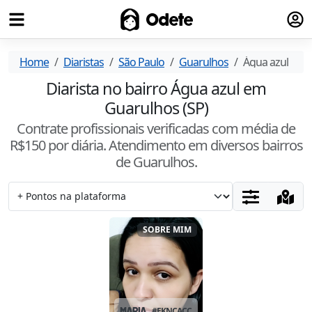
Fazer
Odete
Home
Diaristas
São Paulo
Guarulhos
Água azul
Diarista no bairro Água azul em
Guarulhos (SP)
Contrate profissionais verificadas com média de
R$
150
por diária. Atendimento
em diversos bairros
de Guarulhos
.
SOBRE MIM
MARIA
#
EKNCACCE