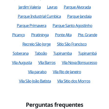
Jardim Valeria
Lavras
Parque Alvorada
Parque Industrial Cumbica
Parque Jandaia
Parque Primavera
Parque Santo Agostinho
Picanço
Piratininga
Ponte Alta
Pte. Grande
Recreio São Jorge
Sítio São Francisco
Soberana
Taboão
Tupinamba
Tupinambá
Vila Augusta
Vila Barros
Vila Nova Bonsucesso
Vila paraíso
Vila Rio de Janeiro
Vila São João Batista
Vila Sitio dos Morros
Perguntas frequentes