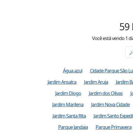
59
Você está vendo
1
di
Água azul
Cidade Parque São Lu
Jardim Ansalca
Jardim Aruja
Jardim B
Jardim Diogo
Jardim dos Olivas
J
Jardim Marilena
Jardim Nova Cidade
Jardim Santa Rita
Jardim Santo Expedi
Parque Jandaia
Parque Primavera