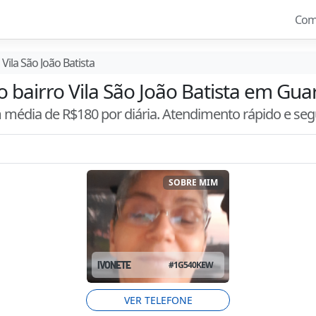
Com
Vila São João Batista
o bairro Vila São João Batista em Gua
m média de R$
180
por diária. Atendimento
rápido e se
SOBRE MIM
IVONETE
#
1G540KEW
VER TELEFONE