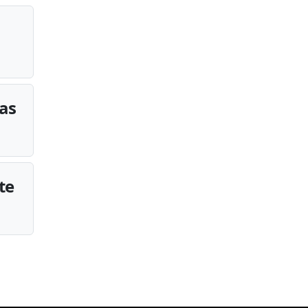
tas
te