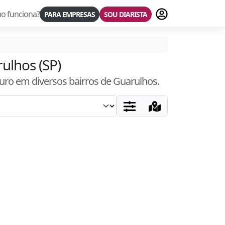
Fazer login
o funciona?
PARA EMPRESAS
SOU DIARISTA
rulhos (SP)
guro
em diversos bairros
de Guarulhos
.