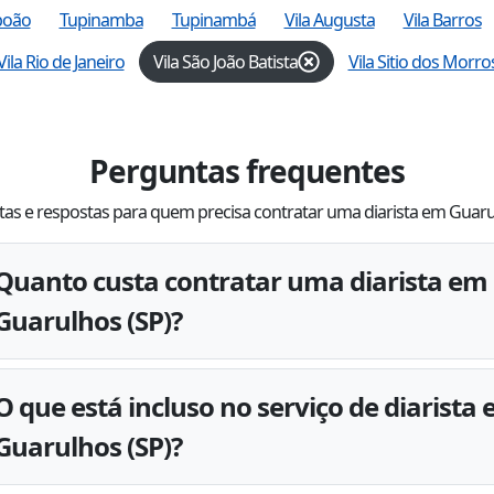
boão
Tupinamba
Tupinambá
Vila Augusta
Vila Barros
Vila Rio de Janeiro
Vila São João Batista
Vila Sitio dos Morro
Perguntas frequentes
as e respostas para quem precisa contratar uma diarista em Guar
Quanto custa contratar uma diarista em
Guarulhos (SP)?
O que está incluso no serviço de diarista
Guarulhos (SP)?