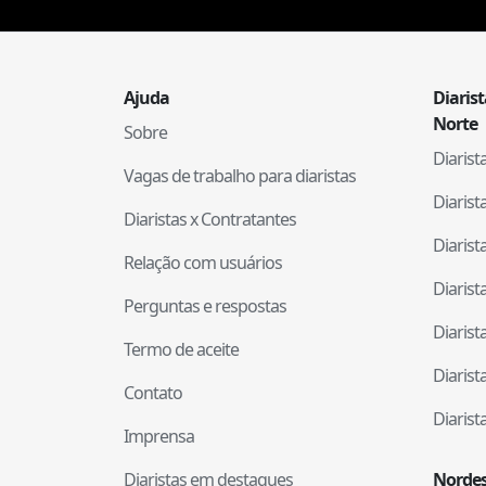
Ajuda
Diaris
Norte
Sobre
Diaris
Vagas de trabalho para diaristas
Diaris
Diaristas x Contratantes
Diaris
Relação com usuários
Diaris
Perguntas e respostas
Diaris
Termo de aceite
Diaris
Contato
Diaris
Imprensa
Diaristas em destaques
Nordes