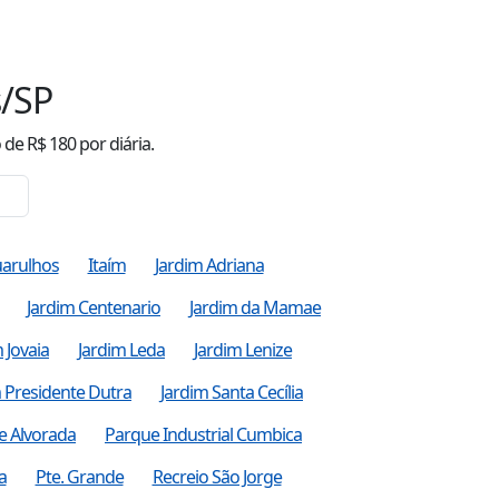
/SP
o
de R$
180
por diária.
arulhos
Itaím
Jardim Adriana
Jardim Centenario
Jardim da Mamae
 Jovaia
Jardim Leda
Jardim Lenize
 Presidente Dutra
Jardim Santa Cecília
e Alvorada
Parque Industrial Cumbica
a
Pte. Grande
Recreio São Jorge