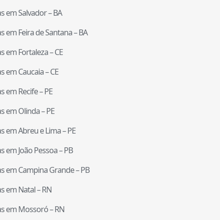
tas em
Salvador
–
BA
tas em
Feira de Santana
–
BA
tas em
Fortaleza
–
CE
tas em
Caucaia
–
CE
tas em
Recife
–
PE
tas em
Olinda
–
PE
tas em
Abreu e Lima
–
PE
tas em
João Pessoa
–
PB
tas em
Campina Grande
–
PB
tas em
Natal
–
RN
tas em
Mossoró
–
RN