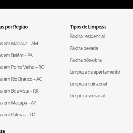
tas por Região
Tipos de Limpeza
Faxina residencial
tas em
Manaus
–
AM
Faxina pesada
tas em
Belém
–
PA
Faxina pós-obra
tas em
Porto Velho
–
RO
Limpeza de apartamento
tas em
Rio Branco
–
AC
Limpeza quinzenal
tas em
Boa Vista
–
RR
Limpeza semanal
tas em
Macapá
–
AP
tas em
Palmas
–
TO
te