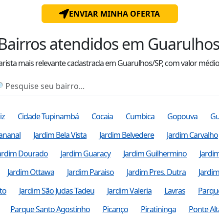
ENVIAR MINHA OFERTA
Bairros atendidos
em Guarulhos
arista mais relevante cadastrada
em Guarulhos/SP
, com valor
médi
iz
Cidade Tupinambá
Cocaia
Cumbica
Gopouva
Gu
ananal
Jardim Bela Vista
Jardim Belvedere
Jardim Carvalho
ardim Dourado
Jardim Guaracy
Jardim Guilhermino
Jardim
Jardim Ottawa
Jardim Paraiso
Jardim Pres. Dutra
Jardim
to
Jardim São Judas Tadeu
Jardim Valeria
Lavras
Parqu
Parque Santo Agostinho
Picanço
Piratininga
Ponte Alt