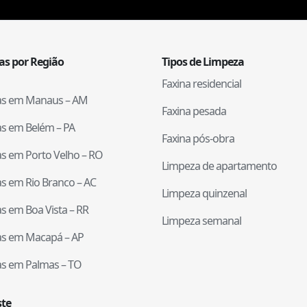
tas por Região
Tipos de Limpeza
Faxina residencial
tas em
Manaus
–
AM
Faxina pesada
tas em
Belém
–
PA
Faxina pós-obra
tas em
Porto Velho
–
RO
Limpeza de apartamento
tas em
Rio Branco
–
AC
Limpeza quinzenal
tas em
Boa Vista
–
RR
Limpeza semanal
tas em
Macapá
–
AP
tas em
Palmas
–
TO
te