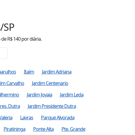
/SP
o
de R$
140
por diária.
arulhos
Itaím
Jardim Adriana
dim Carvalho
Jardim Centenario
ilhermino
Jardim Jovaia
Jardim Leda
res. Dutra
Jardim Presidente Dutra
Valeria
Lavras
Parque Alvorada
Piratininga
Ponte Alta
Pte. Grande