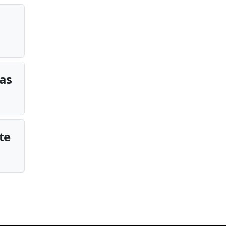
tas
te