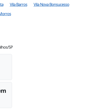
ta
Vila Barros
Vila Nova Bonsucesso
 Morros
ulhos/SP
 em