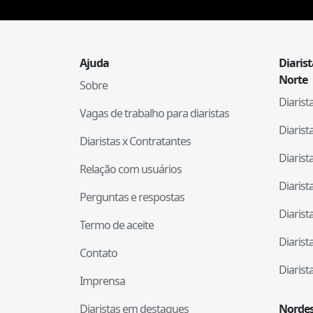
Ajuda
Diaris
Norte
Sobre
Diaris
Vagas de trabalho para diaristas
Diaris
Diaristas x Contratantes
Diaris
Relação com usuários
Diaris
Perguntas e respostas
Diaris
Termo de aceite
Diaris
Contato
Diaris
Imprensa
Diaristas em destaques
Nordes