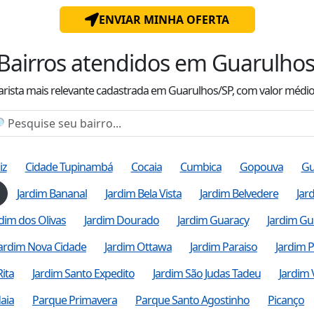
ENVIAR MINHA OFERTA
Bairros atendidos
em Guarulhos
arista mais relevante cadastrada
em Guarulhos/SP
, com valor
médi
iz
Cidade Tupinambá
Cocaia
Cumbica
Gopouva
Gu
Jardim Bananal
Jardim Bela Vista
Jardim Belvedere
Jar
rdim dos Olivas
Jardim Dourado
Jardim Guaracy
Jardim Gu
Jardim Nova Cidade
Jardim Ottawa
Jardim Paraiso
Jardim P
ita
Jardim Santo Expedito
Jardim São Judas Tadeu
Jardim 
aia
Parque Primavera
Parque Santo Agostinho
Picanço