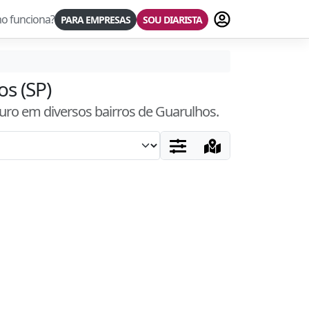
Fazer login
o funciona?
PARA EMPRESAS
SOU DIARISTA
os (SP)
guro
em diversos bairros
de Guarulhos
.