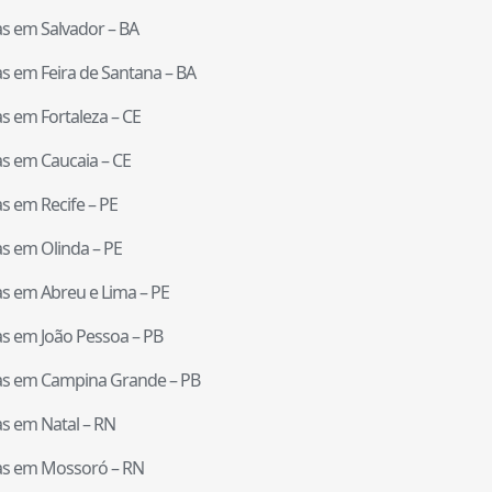
tas em
Salvador
–
BA
tas em
Feira de Santana
–
BA
tas em
Fortaleza
–
CE
tas em
Caucaia
–
CE
tas em
Recife
–
PE
tas em
Olinda
–
PE
tas em
Abreu e Lima
–
PE
tas em
João Pessoa
–
PB
tas em
Campina Grande
–
PB
tas em
Natal
–
RN
tas em
Mossoró
–
RN