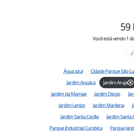
59
Você está vendo
1
di
Água azul
Cidade Parque São Lu
Jardim Ansalca
Jardim Aruja
Jardim da Mamae
Jardim Diogo
Ja
Jardim Lenize
Jardim Marilena
Jardim Santa Cecília
Jardim Santa R
Parque Industrial Cumbica
Parque Jand