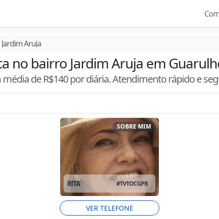
Com
Jardim Aruja
ta no bairro Jardim Aruja em Guarulh
m média de R$
140
por diária. Atendimento
rápido e se
SOBRE MIM
RITA
#
TVTOCGPB
VER TELEFONE