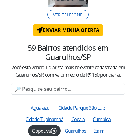
VER TELEFONE
ENVIAR MINHA OFERTA
59
Bairros atendidos
em
Guarulhos/SP
Você está vendo
1
diarista mais relevante cadastrada
em
Guarulhos/SP
, com valor
médio
de R$
150
por diária.
Água azul
Cidade Parque São Luiz
Cidade Tupinambá
Cocaia
Cumbica
Gopouva
Guarulhos
Itaím