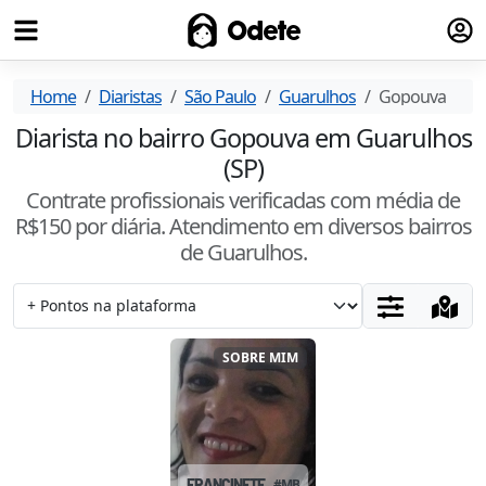
Fazer
Odete
Home
Diaristas
São Paulo
Guarulhos
Gopouva
Diarista no bairro Gopouva em Guarulhos
(SP)
Contrate profissionais verificadas com média de
R$
150
por diária. Atendimento
em diversos bairros
de Guarulhos
.
SOBRE MIM
FRANCINETE
#
MBNTSEK9