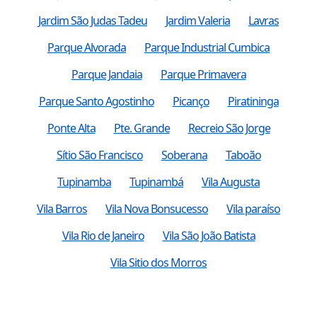
Jardim São Judas Tadeu
Jardim Valeria
Lavras
Parque Alvorada
Parque Industrial Cumbica
Parque Jandaia
Parque Primavera
Parque Santo Agostinho
Picanço
Piratininga
Ponte Alta
Pte. Grande
Recreio São Jorge
Sítio São Francisco
Soberana
Taboão
Tupinamba
Tupinambá
Vila Augusta
Vila Barros
Vila Nova Bonsucesso
Vila paraíso
Vila Rio de Janeiro
Vila São João Batista
Vila Sitio dos Morros