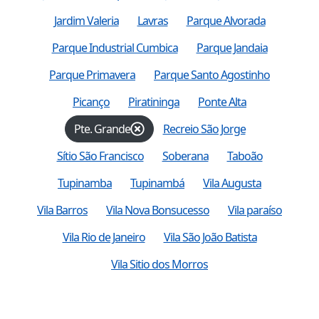
Jardim Valeria
Lavras
Parque Alvorada
Parque Industrial Cumbica
Parque Jandaia
Parque Primavera
Parque Santo Agostinho
Picanço
Piratininga
Ponte Alta
Pte. Grande
Recreio São Jorge
Sítio São Francisco
Soberana
Taboão
Tupinamba
Tupinambá
Vila Augusta
Vila Barros
Vila Nova Bonsucesso
Vila paraíso
Vila Rio de Janeiro
Vila São João Batista
Vila Sitio dos Morros