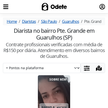
Fazer
Odete
Home
Diaristas
São Paulo
Guarulhos
Pte. Grande
Diarista no bairro Pte. Grande em
Guarulhos (SP)
Contrate profissionais verificadas com média de
R$
150
por diária. Atendimento
em diversos bairros
de Guarulhos
.
SOBRE MIM
RAFAELA
#
1C2O5XAX