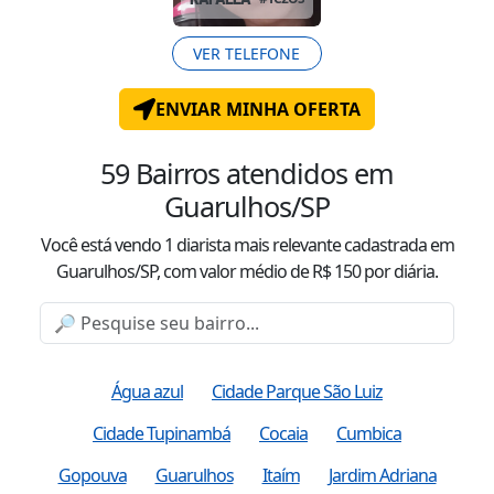
VER TELEFONE
ENVIAR MINHA OFERTA
59
Bairros atendidos
em
Guarulhos/SP
Você está vendo
1
diarista mais relevante cadastrada
em
Guarulhos/SP
, com valor
médio
de R$
150
por diária.
Água azul
Cidade Parque São Luiz
Cidade Tupinambá
Cocaia
Cumbica
Gopouva
Guarulhos
Itaím
Jardim Adriana