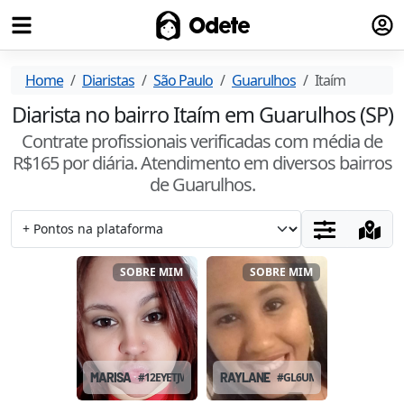
Fazer
Odete
Home
Diaristas
São Paulo
Guarulhos
Itaím
Diarista no bairro Itaím em Guarulhos (SP)
Contrate profissionais verificadas com média de
R$
165
por diária. Atendimento
em diversos bairros
de Guarulhos
.
SOBRE MIM
SOBRE MIM
MARISA
#
12EYETJW
RAYLANE
#
GL6UMAN5