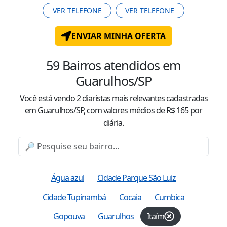
VER TELEFONE
VER TELEFONE
ENVIAR MINHA OFERTA
59
Bairros atendidos
em
Guarulhos/SP
Você está vendo
2
diaristas mais relevantes cadastradas
em Guarulhos/SP
, com valor
es
médio
s
de R$
165
por
diária.
Água azul
Cidade Parque São Luiz
Cidade Tupinambá
Cocaia
Cumbica
Gopouva
Guarulhos
Itaím