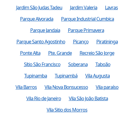
Jardim São Judas Tadeu
Jardim Valeria
Lavras
Parque Alvorada
Parque Industrial Cumbica
Parque Jandaia
Parque Primavera
Parque Santo Agostinho
Picanço
Piratininga
Ponte Alta
Pte. Grande
Recreio São Jorge
Sítio São Francisco
Soberana
Taboão
Tupinamba
Tupinambá
Vila Augusta
Vila Barros
Vila Nova Bonsucesso
Vila paraíso
Vila Rio de Janeiro
Vila São João Batista
Vila Sitio dos Morros