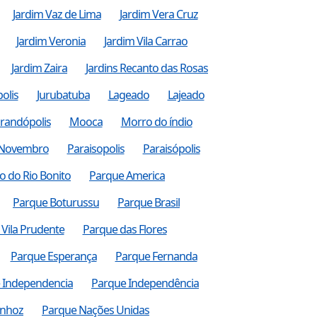
Jardim Vaz de Lima
Jardim Vera Cruz
Jardim Veronia
Jardim Vila Carrao
Jardim Zaira
Jardins Recanto das Rosas
olis
Jurubatuba
Lageado
Lajeado
randópolis
Mooca
Morro do índio
 Novembro
Paraisopolis
Paraisópolis
o do Rio Bonito
Parque America
Parque Boturussu
Parque Brasil
Vila Prudente
Parque das Flores
Parque Esperança
Parque Fernanda
 Independencia
Parque Independência
nhoz
Parque Nações Unidas