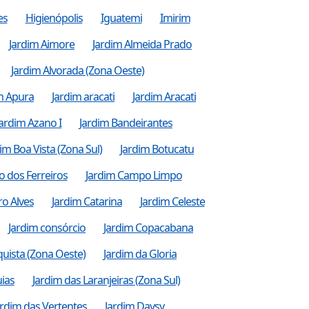
es
Higienópolis
Iguatemi
Imirim
Jardim Aimore
Jardim Almeida Prado
Jardim Alvorada (Zona Oeste)
m Apura
Jardim aracati
Jardim Aracati
Jardim Azano I
Jardim Bandeirantes
im Boa Vista (Zona Sul)
Jardim Botucatu
 dos Ferreiros
Jardim Campo Limpo
ro Alves
Jardim Catarina
Jardim Celeste
Jardim consórcio
Jardim Copacabana
uista (Zona Oeste)
Jardim da Gloria
ias
Jardim das Laranjeiras (Zona Sul)
ardim das Vertentes
Jardim Daysy