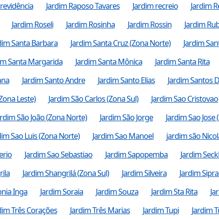
revidência
Jardim Raposo Tavares
Jardim recreio
Jardim 
Jardim Roseli
Jardim Rosinha
Jardim Rossin
Jardim Rub
dim Santa Barbara
Jardim Santa Cruz (Zona Norte)
Jardim San
im Santa Margarida
Jardim Santa Mônica
Jardim Santa Rita
ana
Jardim Santo Andre
Jardim Santo Elias
Jardim Santos
(Zona Leste)
Jardim São Carlos (Zona Sul)
Jardim Sao Cristovao
ardim São João (Zona Norte)
Jardim São Jorge
Jardim Sao Jose 
dim Sao Luis (Zona Norte)
Jardim Sao Manoel
jardim são Nico
erio
Jardim Sao Sebastiao
Jardim Sapopemba
Jardim Seck
ila
Jardim Shangrilá (Zona Sul)
Jardim Silveira
Jardim Sipr
onia Inga
Jardim Soraia
Jardim Souza
Jardim Sta Rita
Ja
dim Três Corações
Jardim Três Marias
Jardim Tupi
Jardim 