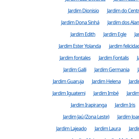
Jardim Dionisio
Jardim do Cent
Jardim Dona Sinhá
Jardim dos Al
Jardim Edith
Jardim Egle
Ja
Jardim Ester Yolanda
jardim felicida
Jardim fontales
Jardim Fontalis
J
Jardim Galli
Jardim Germania
Jardim Guaruja
Jardim Helena
Jard
Jardim Iguatemi
Jardim Imbé
Jardim
Jardim Irapiranga
Jardim Iris
Jardim Jaú (Zona Leste)
Jardim Joa
Jardim Lajeado
Jardim Laura
Jard