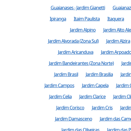
Guaianases - Jardim Gianetti
Guaianaz
Ipiranga
Itaim Paulista
Itaquera
Jardim Alpino
Jardim Alto Al
Jardim Alvorada (Zona Sul)
Jardim Alzira
Jardim Aricanduva
Jardim Arpoad
Jardim Bandeirantes (Zona Norte)
Jardi
Jardim Brasil
Jardim Brasilia
Jardi
Jardim Campos
Jardim Capela
Jardim 
Jardim Celia
Jardim Clarice
Jardim C
Jardim Corisco
Jardim Cris
Jardi
Jardim Damasceno
Jardim das Came
Jardim das Oliveiras
Jardim das 