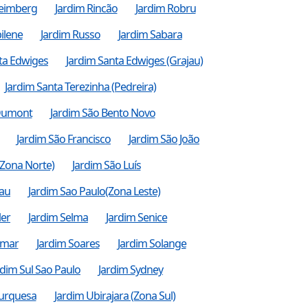
Reimberg
Jardim Rincão
Jardim Robru
ilene
Jardim Russo
Jardim Sabara
ta Edwiges
Jardim Santa Edwiges (Grajau)
Jardim Santa Terezinha (Pedreira)
 Dumont
Jardim São Bento Novo
Jardim São Francisco
Jardim São João
(Zona Norte)
Jardim São Luís
lau
Jardim Sao Paulo(Zona Leste)
ler
Jardim Selma
Jardim Senice
amar
Jardim Soares
Jardim Solange
rdim Sul Sao Paulo
Jardim Sydney
Turquesa
Jardim Ubirajara (Zona Sul)