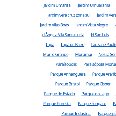
Jardim Umarizal
Jardim Umuarama
Jardim vera cruz zona sul
Jardim Ver
Jardim Vilas Boas
Jardim Vista Alegre
Jd Ângela Vila Santa Lucia
Jd Sao Luis
Lapa
Lapa de Baixo
Lauzane Pauli
Morro Grande
Morumbi
Nossa Se
Paraísopolis
Paraisópolis Moru
Parque Anhanguera
Parque Arari
Parque Bristol
Parque Cisper
Parque do Estado
Parque do Lago
Parque Florestal
Parque Fongaro
P
Parque Industrial
Parque ip