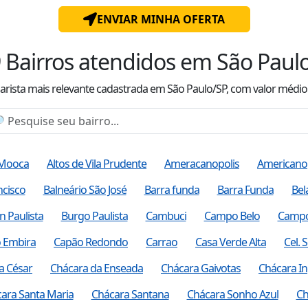
ENVIAR MINHA OFERTA
9
Bairros atendidos
em São Paul
iarista mais relevante cadastrada
em São Paulo/SP
, com valor
médio
 Mooca
Altos de Vila Prudente
Ameracanopolis
Americano
ncisco
Balneário São José
Barra funda
Barra Funda
Bel
n Paulista
Burgo Paulista
Cambuci
Campo Belo
Campo
 Embira
Capão Redondo
Carrao
Casa Verde Alta
Cel.
a César
Chácara da Enseada
Chácara Gaivotas
Chácara In
ara Santa Maria
Chácara Santana
Chácara Sonho Azul
Ch