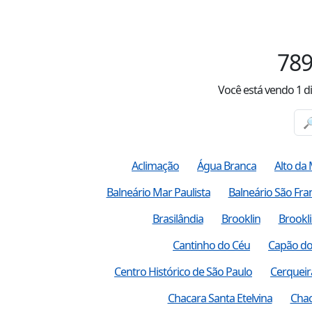
78
Você está vendo
1
d
Aclimação
Água Branca
Alto da
Balneário Mar Paulista
Balneário São Fra
Brasilândia
Brooklin
Brookli
Cantinho do Céu
Capão do
Centro Histórico de São Paulo
Cerqueir
Chacara Santa Etelvina
Chac