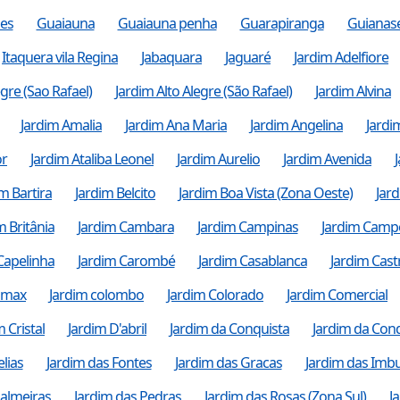
es
Guaiauna
Guaiauna penha
Guarapiranga
Guianas
Itaquera vila Regina
Jabaquara
Jaguaré
Jardim Adelfiore
egre (Sao Rafael)
Jardim Alto Alegre (São Rafael)
Jardim Alvina
Jardim Amalia
Jardim Ana Maria
Jardim Angelina
Jardi
or
Jardim Ataliba Leonel
Jardim Aurelio
Jardim Avenida
m Bartira
Jardim Belcito
Jardim Boa Vista (Zona Oeste)
Jard
m Britânia
Jardim Cambara
Jardim Campinas
Jardim Campo
Capelinha
Jardim Carombé
Jardim Casablanca
Jardim Cast
limax
Jardim colombo
Jardim Colorado
Jardim Comercial
m Cristal
Jardim D'abril
Jardim da Conquista
Jardim da Conq
lias
Jardim das Fontes
Jardim das Gracas
Jardim das Imbu
Palmeiras
Jardim das Pedras
Jardim das Rosas (Zona Sul)
J