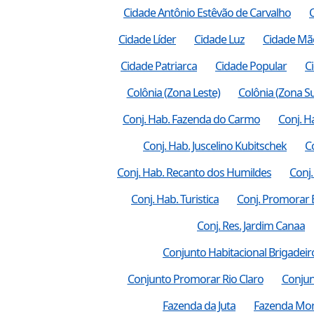
Cidade Antônio Estêvão de Carvalho
Cidade Líder
Cidade Luz
Cidade Mã
Cidade Patriarca
Cidade Popular
C
Colônia (Zona Leste)
Colônia (Zona Su
Conj. Hab. Fazenda do Carmo
Conj. H
Conj. Hab. Juscelino Kubitschek
C
Conj. Hab. Recanto dos Humildes
Conj.
Conj. Hab. Turistica
Conj. Promorar 
Conj. Res. Jardim Canaa
Conjunto Habitacional Brigadeir
Conjunto Promorar Rio Claro
Conjun
Fazenda da Juta
Fazenda Mo