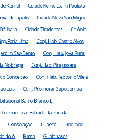
ade Kemel
Cidade Kemel Itaim Paulista
ova Heliópolis
Cidade Nova São Miguel
a Bárbara
Cidade Tiradentes
Colônia
Brg. Faria Lima
Conj. Hab. Castro Alves
 Jardim Sao Bento
Conj. Hab. Jova Rural
 da Nobrega
Conj. Hab. Pirajussara
itio Conceicao
Conj. Hab. Teotonio Vilela
ao Luis
Conj. Promorar Sapopemba
itacional Barro Branco II
nto Promorar Estrada da Parada
Consolação
Cupecê
Eldorado
ia do ó
Furna
Guaianases