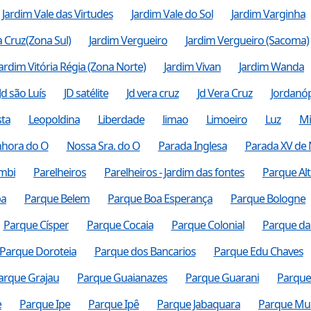
Jardim Vale das Virtudes
Jardim Vale do Sol
Jardim Varginha
a Cruz(Zona Sul)
Jardim Vergueiro
Jardim Vergueiro (Sacoma)
Jardim Vitória Régia (Zona Norte)
Jardim Vivan
Jardim Wanda
Jd são Luís
JD satélite
Jd vera cruz
Jd Vera Cruz
Jordanóp
sta
Leopoldina
Liberdade
limao
Limoeiro
Luz
Mi
nhora do O
Nossa Sra. do O
Parada Inglesa
Parada XV de
mbi
Parelheiros
Parelheiros - Jardim das fontes
Parque Alt
ba
Parque Belem
Parque Boa Esperança
Parque Bologne
Parque Císper
Parque Cocaia
Parque Colonial
Parque da 
Parque Doroteia
Parque dos Bancarios
Parque Edu Chaves
arque Grajau
Parque Guaianazes
Parque Guarani
Parque
e
Parque Ipe
Parque Ipê
Parque Jabaquara
Parque Mu