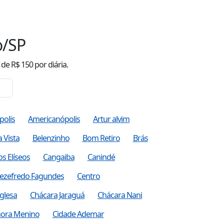
o/SP
de R$
150
por diária.
polis
Americanópolis
Artur alvim
a Vista
Belenzinho
Bom Retiro
Brás
s Elíseos
Cangaiba
Canindé
 Sezefredo Fagundes
Centro
glesa
Chácara Jaraguá
Chácara Nani
ora Menino
Cidade Ademar