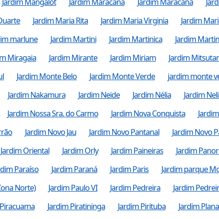
Jardim Mangalot
Jardim Maracana
Jardim Maracanã
Jar
Duarte
Jardim Maria Rita
Jardim Maria Virginia
Jardim Mar
dim marlune
Jardim Martini
Jardim Martinica
Jardim Martin
im Miragaia
Jardim Mirante
Jardim Miriam
Jardim Mitsutan
ul
Jardim Monte Belo
Jardim Monte Verde
jardim monte v
Jardim Nakamura
Jardim Neide
Jardim Nélia
Jardim Neli
Jardim Nossa Sra. do Carmo
Jardim Nova Conquista
Jardim
rrão
Jardim Novo Jau
Jardim Novo Pantanal
Jardim Novo P
Jardim Oriental
Jardim Orly
Jardim Paineiras
Jardim Pano
rdim Paraíso
Jardim Paraná
Jardim Paris
Jardim parque M
Zona Norte)
Jardim Paulo VI
Jardim Pedreira
Jardim Pedrei
 Piracuama
Jardim Piratininga
Jardim Pirituba
Jardim Plana