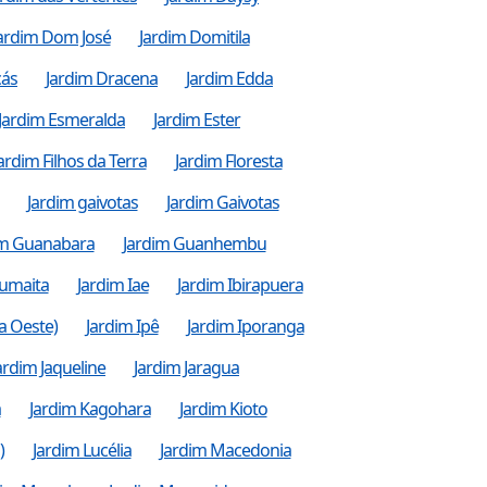
ardim Dom José
Jardim Domitila
cás
Jardim Dracena
Jardim Edda
Jardim Esmeralda
Jardim Ester
ardim Filhos da Terra
Jardim Floresta
Jardim gaivotas
Jardim Gaivotas
im Guanabara
Jardim Guanhembu
umaita
Jardim Iae
Jardim Ibirapuera
a Oeste)
Jardim Ipê
Jardim Iporanga
ardim Jaqueline
Jardim Jaragua
a
Jardim Kagohara
Jardim Kioto
)
Jardim Lucélia
Jardim Macedonia