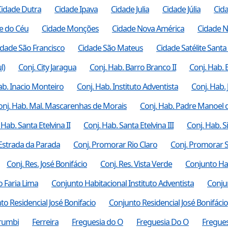
Cidade Dutra
Cidade Ipava
Cidade Julia
Cidade Júlia
Cid
e do Céu
Cidade Monções
Cidade Nova América
Cidade N
idade São Francisco
Cidade São Mateus
Cidade Satélite Sant
l)
Conj. City Jaragua
Conj. Hab. Barro Branco II
Conj. Hab. 
ab. Inacio Monteiro
Conj. Hab. Instituto Adventista
Conj. Hab.
onj. Hab. Mal. Mascarenhas de Morais
Conj. Hab. Padre Manoel
 Hab. Santa Etelvina II
Conj. Hab. Santa Etelvina III
Conj. Hab. S
Estrada da Parada
Conj. Promorar Rio Claro
Conj. Promorar S
Conj. Res. José Bonifácio
Conj. Res. Vista Verde
Conjunto Hab
o Faria Lima
Conjunto Habitacional Instituto Adventista
Conju
to Residencial José Bonifacio
Conjunto Residencial José Bonifácio
rumbi
Ferreira
Freguesia do O
Freguesia Do O
Fregues