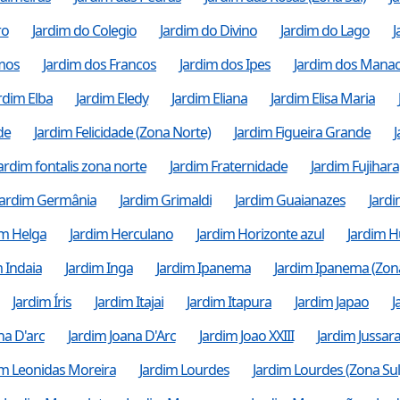
ro
Jardim do Colegio
Jardim do Divino
Jardim do Lago
J
amos
Jardim dos Francos
Jardim dos Ipes
Jardim dos Mana
rdim Elba
Jardim Eledy
Jardim Eliana
Jardim Elisa Maria
de
Jardim Felicidade (Zona Norte)
Jardim Figueira Grande
J
ardim fontalis zona norte
Jardim Fraternidade
Jardim Fujihara
Jardim Germânia
Jardim Grimaldi
Jardim Guaianazes
Jard
im Helga
Jardim Herculano
Jardim Horizonte azul
Jardim H
 Indaia
Jardim Inga
Jardim Ipanema
Jardim Ipanema (Zon
Jardim Íris
Jardim Itajai
Jardim Itapura
Jardim Japao
J
na D'arc
Jardim Joana D'Arc
Jardim Joao XXIII
Jardim Jussar
im Leonidas Moreira
Jardim Lourdes
Jardim Lourdes (Zona Sul