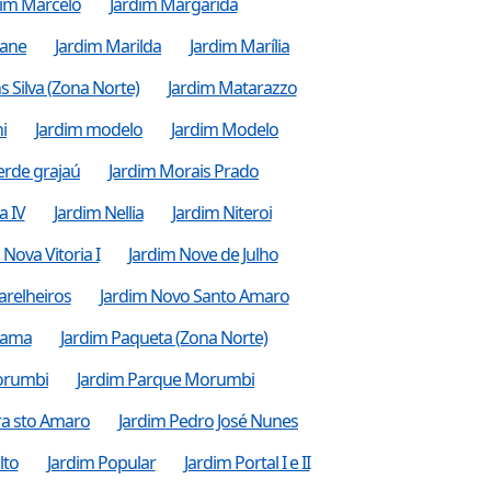
dim Marcelo
Jardim Margarida
iane
Jardim Marilda
Jardim Marília
s Silva (Zona Norte)
Jardim Matarazzo
i
Jardim modelo
Jardim Modelo
erde grajaú
Jardim Morais Prado
a IV
Jardim Nellia
Jardim Niteroi
 Nova Vitoria I
Jardim Nove de Julho
arelheiros
Jardim Novo Santo Amaro
rama
Jardim Paqueta (Zona Norte)
orumbi
Jardim Parque Morumbi
ra sto Amaro
Jardim Pedro José Nunes
lto
Jardim Popular
Jardim Portal I e II