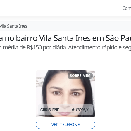
Com
Vila Santa Ines
a no bairro Vila Santa Ines em São Pa
om média de R$
150
por diária. Atendimento
rápido e se
SOBRE MIM
CHRISLENE
#
1C3PR8JX
VER TELEFONE